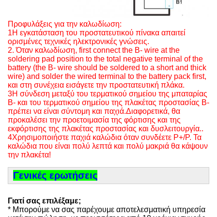
Προφυλάξεις για την καλωδίωση:
1Η εγκατάσταση του προστατευτικού πίνακα απαιτεί
ορισμένες τεχνικές ηλεκτρονικές γνώσεις.
2. Όταν καλωδίωση, first connect the B- wire at the
soldering pad position to the total negative terminal of the
battery (the B- wire should be soldered to a short and thick
wire) and solder the wired terminal to the battery pack first,
και στη συνέχεια εισάγετε την προστατευτική πλάκα.
3Η σύνδεση μεταξύ του τερματικού σημείου της μπαταρίας
Β- και του τερματικού σημείου της πλακέτας προστασίας Β-
πρέπει να είναι σύντομη και παχιά.Διαφορετικά, θα
προκαλέσει την προετοιμασία της φόρτισης και της
εκφόρτισης της πλακέτας προστασίας και δυσλειτουργία..
4Χρησιμοποιήστε παχιά καλώδια όταν συνδέετε P+/P. Τα
καλώδια που είναι πολύ λεπτά και πολύ μακριά θα κάψουν
την πλακέτα!
Γενικές ερωτήσεις
Γιατί σας επιλέξαμε;
* Μπορούμε να σας παρέχουμε αποτελεσματική υπηρεσία