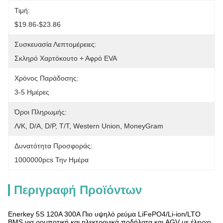
Τιμή:
$19.86-$23.86
Συσκευασία Λεπτομέρειες:
Σκληρό Χαρτόκουτο + Αφρό EVA
Χρόνος Παράδοσης:
3-5 Ημέρες
Όροι Πληρωμής:
Λ/Κ, D/A, D/P, T/T, Western Union, MoneyGram
Δυνατότητα Προσφοράς:
1000000pcs Την Ημέρα
Περιγραφή Προϊόντων
Enerkey 5S 120A 300A Πιο υψηλό ρεύμα LiFePO4/Li-ion/LTO
BMS για ρομποτική και ηλεκτρονικά ποδήλατα και AGV με έλεγχο