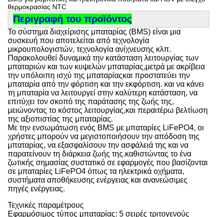
θερμοκρασίας NTC
Περιγραφή του προϊόντος
Το σύστημα διαχείρισης μπαταρίας (BMS) είναι μια
συσκευή που αποτελείται από τεχνολογία
μικρουπολογιστών, τεχνολογία ανίχνευσης κλπ.
Παρακολουθεί δυναμικά την κατάσταση λειτουργίας των
μπαταριών και των κυψελών μπαταρίας,μετρά με ακρίβεια
την υπόλοιπη ισχύ της μπαταρίαςκαι προστατεύει την
μπαταρία από την φόρτιση και την εκφόρτιση. και να κάνει
τη μπαταρία να λειτουργεί στην καλύτερη κατάσταση, να
επιτύχει τον σκοπό της παράτασης της ζωής της,
μειώνοντας το κόστος λειτουργίας,και περαιτέρω βελτίωση
της αξιοπιστίας της μπαταρίας.
Με την ενσωμάτωση ενός BMS με μπαταρίες LiFePO4, οι
χρήστες μπορούν να μεγιστοποιήσουν την απόδοση της
μπαταρίας, να εξασφαλίσουν την ασφάλειά της και να
παρατείνουν τη διάρκεια ζωής της.καθιστώντας το ένα
ζωτικής σημασίας συστατικό σε εφαρμογές που βασίζονται
σε μπαταρίες LiFePO4 όπως τα ηλεκτρικά οχήματα,
συστήματα αποθήκευσης ενέργειας και ανανεώσιμες
πηγές ενέργειας.
Τεχνικές παραμέτρους
Εφαρμόσιμος τύπος μπαταρίας: 5 σειρές τριτογενούς