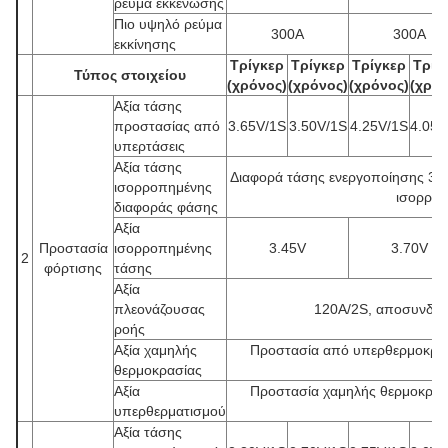
ρεύμα εκκένωσης
Πιο υψηλό ρεύμα
300A
300A
εκκίνησης
Τρίγκερ
Τρίγκερ
Τρίγκερ
Τρίγ
Τύπος στοιχείου
(χρόνος)
(χρόνος)
(χρόνος)
(χρόν
Αξία τάσης
προστασίας από
3.65V/1S
3.50V/1S
4.25V/1S
4.05V
υπερτάσεις
Αξία τάσης
Διαφορά τάσης ενεργοποίησης 30m
ισορροπημένης
ισορροπ
διαφοράς φάσης
Αξία
Προστασία
ισορροπημένης
3.45V
3.70V
2
φόρτισης
τάσης
Αξία
πλεονάζουσας
120A/2S, αποσυνδέστ
ροής
Αξία χαμηλής
Προστασία από υπερθερμοκρασ
θερμοκρασίας
Αξία
Προστασία χαμηλής θερμοκρασ
υπερθερματισμού
Αξία τάσης