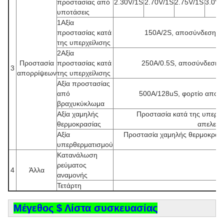
προστασίας από
2.30V/1S
2.70V/1S
2.75V/1S
3.0V/
υποτάσεις
1Αξία
προστασίας κατά
150A/2S, αποσύνδεση φο
της υπερχείλισης
2Αξία
Προστασία
προστασίας κατά
250A/0.5S, αποσύνδεση φ
3
απορρίψεων
της υπερχείλισης
Αξία προστασίας
από
500A/128uS, φορτίο αποσ
βραχυκύκλωμα
Αξία χαμηλής
Προστασία κατά της υπερθ
θερμοκρασίας
απελευθ
Αξία
Προστασία χαμηλής θερμοκρασ
υπερθερματισμού
Κατανάλωση
ρεύματος
4
Άλλα
αναμονής
Τετάρτη
Μέγεθος $ Λίστα συσκευασίας