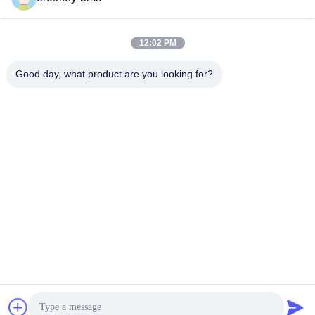
Περιοχή Α, 9ος όροφος, κτίριο Γ, βιομηχανικό πάρκο
χαμηλών ανθρακούχων εκπομπών Guancheng, κοινότητα
Shangcun, οδός Gongming, περιοχή Guangming,
12:02 PM
Shenzhen, Κίνα, 518106
Good day, what product are you looking for?
Τηλ.
86--15387469240
Ηλεκτρονικό
kiwi@enerkey.cn
Πολιτική μυστικότητας
|
Sitemap
| Καλή ποιότητα της Κίνας
Πίνακας BMS μπαταρίας Προμηθευτής. Πνευματικά δικαιώματα ©
2024-2026 Shenzhen Juyi Science And Trade Co., Ltd. .
Διατηρούνται όλα τα πνευματικά δικαιώματα.
粤ICP备2025404258
号
粤ICP备2025404258号