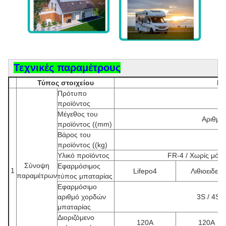
Τεχνικές παραμέτρους
Τύπος στοιχείου
Πα
Πρότυπο
Ε
προϊόντος
Μέγεθος του
Αριθμό
προϊόντος ((mm)
Βάρος του
προϊόντος ((kg)
Υλικό προϊόντος
FR-4 / Χωρίς μόλ
Σύνοψη
Εφαρμόσιμος
1
Lifepo4
Λιθιοειδείς
παραμέτρων
τύπος μπαταρίας
Εφαρμόσιμο
αριθμό χορδών
3S / 4S /
μπαταρίας
Διοριζόμενο
120Α
120Α