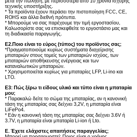
μετά την πώληση, με περισσότερα από 10 χρόνια ισχυρής
τεχνικής υποστήριξης.
* Τα προϊόντα έχουν περάσει την πιστοποίηση FCC, CE,
ROHS και άλλα διεθνή πρότυπα.
* Μπορούμε να σας παρέχουμε την τιμή εργοστασίου,
Καλωσορίστε σας να επισκεφθείτε το εργοστάσιο μας και
τη διαδικασία παραγωγής.
Ε2.Ποιο είναι το εύρος (τύπος) του προϊόντος σας;
*Πραγματοποιούμε κυρίως συστήματα διαχείρισης
μπαταριών στους τομείς των μπαταριών ισχύος, των
μπαταριών αποθήκευσης ενέργειας και των
καταναλωτικών μπαταριών.
* Χρησιμοποιείται κυρίως για μπαταρίες LFP, Li-ino και
LTO.
Ε3: Πώς ξέρω τι είδους υλικό και τύπο είναι η μπαταρία
μου;
* Παρακαλώ δείτε το σώμα της μπαταρίας, αν η κανονική
τάση της μπαταρίας σας δείχνει 3,2V, η μπαταρία είναι
LiFePo4.
* Εάν η κανονική τάση της μπαταρίας σας δείχνει 3.6V ή
3.7V, η μπαταρία είναι μπαταρία Li-ion ή Lto.
Ε. Έχετε ελάχιστες απαιτήσεις παραγγελίας;
Μπορεί να προσαρμοστεί; Ποιος είναι ο χρόνος