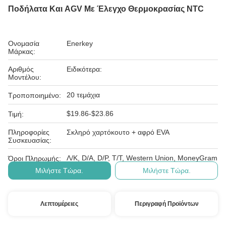
Ποδήλατα Και AGV Με Έλεγχο Θερμοκρασίας NTC
Ονομασία
Enerkey
Μάρκας:
Αριθμός
Ειδικότερα:
Μοντέλου:
20 τεμάχια
Τροποποιημένο:
$19.86-$23.86
Τιμή:
Πληροφορίες
Σκληρό χαρτόκουτο + αφρό EVA
Συσκευασίας:
Λ/Κ, D/A, D/P, T/T, Western Union, MoneyGram
Όροι Πληρωμής:
Μιλήστε Τώρα.
Μιλήστε Τώρα.
Λεπτομέρειες
Περιγραφή Προϊόντων