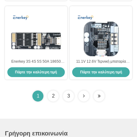
Enerkey 3S 4S 5S 50A 18650
11.1V 12.6V Τερνική μπαταρία
Πίνακα προστασίας μπαταρίας
λιθίου BMS 3S 50A για ηλεκτρικά
Πάρτε την καλύτερη τιμή
Πάρτε την καλύτερη τιμή
λιθίου 3.2V μπαταρία ιόντων
δύο Whellers 12V
λιθίου BMS 4S για ηλεκτρικό
σκούτερ
1
2
3
Γρήγορη επικοινωνία