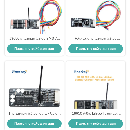
18650 μπαταρία λιθίου BMS 7S
Ηλεκτρική μπαταρία λιθίου
50A για 350w 500w 750w 1000w
αυτοκινήτου BMS 7S 30A 25.9V
Πάρτε την καλύτερη τιμή
Πάρτε την καλύτερη τιμή
μπαταρία ηλεκτρικού ποδηλάτου
29.4V μπαταρία ιόντων λιθίου
BMS
Η μπαταρία λιθίου ιόντων λιθίου
18650 Λίθιο Lifepo4 μπαταρία
BMS 6S 30A 24V με NTC για
BMS Li Ion μπαταρία 8S 9S 10S
Πάρτε την καλύτερη τιμή
Πάρτε την καλύτερη τιμή
βιομηχανικό σύστημα
40A BMS
αποθήκευσης ενέργειας