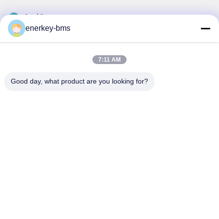
Διεύθυνση
enerkey-bms
Περιοχή Α, 9ος όροφος, κτίριο Γ, βιομηχανικό πάρκο
χαμηλών ανθρακούχων εκπομπών Guancheng, κοινότητα
Shangcun, οδός Gongming, περιοχή Guangming,
7:11 AM
Shenzhen, Κίνα, 518106
Good day, what product are you looking for?
Τηλ.
86--15387469240
Ηλεκτρονικό
kiwi@enerkey.cn
Πολιτική μυστικότητας
|
Sitemap
| Καλή ποιότητα της Κίνας
Πίνακας BMS μπαταρίας Προμηθευτής. Πνευματικά δικαιώματα ©
2024-2026 Shenzhen Juyi Science And Trade Co., Ltd. .
Διατηρούνται όλα τα πνευματικά δικαιώματα.
粤ICP备2025404258