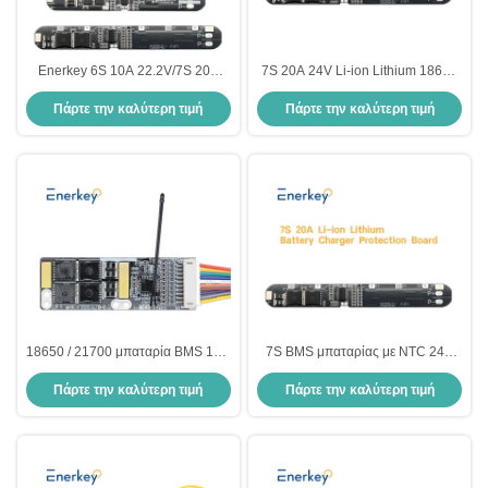
Enerkey 6S 10A 22.2V/7S 20A
7S 20A 24V Li-ion Lithium 18650
24V Λιθίου 18650 μπαταρίας
μπαταρία BMS πακέτα Πίνακα
Πάρτε την καλύτερη τιμή
Πάρτε την καλύτερη τιμή
προστασίας PCB με ταιριαστό
καλώδιο
18650 / 21700 μπαταρία BMS 10S
7S BMS μπαταρίας με NTC 24V
40A 42V Lifepo4 μπαταρία ιόντων
20A Λιθιο-ιόνιο 7S BMS για
Πάρτε την καλύτερη τιμή
Πάρτε την καλύτερη τιμή
λιθίου για RV αυτοκίνητο
αποθήκευση ενέργειας σταθμού
βάσης