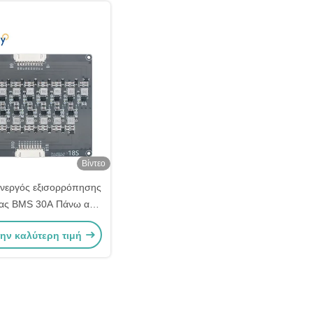
Βίντεο
νεργός εξισορρόπησης
ίας BMS 30A Πάνω από
στασία από την έκρηξη
την καλύτερη τιμή