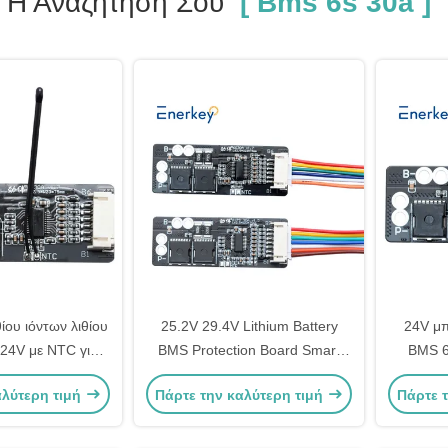
Η Αναζήτησή Σου
[ Bms 6s 30a ]
ίου ιόντων λιθίου
25.2V 29.4V Lithium Battery
24V μπ
24V με NTC για
BMS Protection Board Smart
BMS 6
ικό σύστημα
BMS 6S 7S 30A Για τροχόσπιτο
φορητή 
αλύτερη τιμή
Πάρτε την καλύτερη τιμή
Πάρτε 
ης ενέργειας