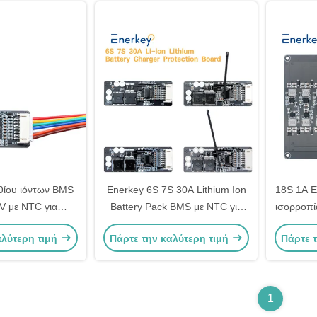
ιθίου ιόντων BMS
Enerkey 6S 7S 30A Lithium Ion
18S 1A Ε
V με NTC για
Battery Pack BMS με NTC για
ισορροπ
ίρισης μπαταρίας
ηλεκτρικό ποδήλατο
την προ
αλύτερη τιμή
Πάρτε την καλύτερη τιμή
Πάρτε 
1