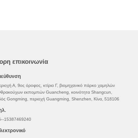
ορη επικοινωνία
ιεύθυνση
εριοχή Α, 9ος όροφος, κτίριο Γ, βιομηχανικό πάρκο χαμηλών
νθρακούχων εκπομπών Guancheng, κοινότητα Shangcun,
δός Gongming, περιοχή Guangming, Shenzhen, Κίνα, 518106
ηλ.
6--15387469240
λεκτρονικό