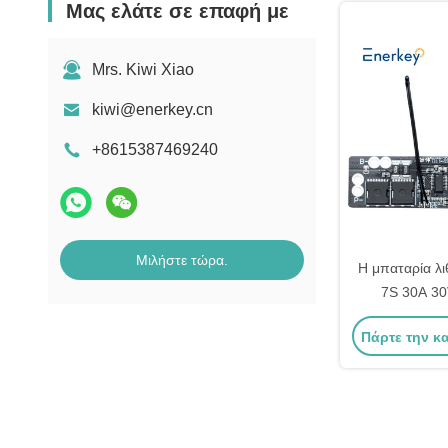
Μας ελάτε σε επαφή με
Mrs. Kiwi Xiao
kiwi@enerkey.cn
+8615387469240
Μιλήστε τώρα.
Η μπαταρία λ
7S 30A 30
σύστημα διαχε
Πάρτε την κ