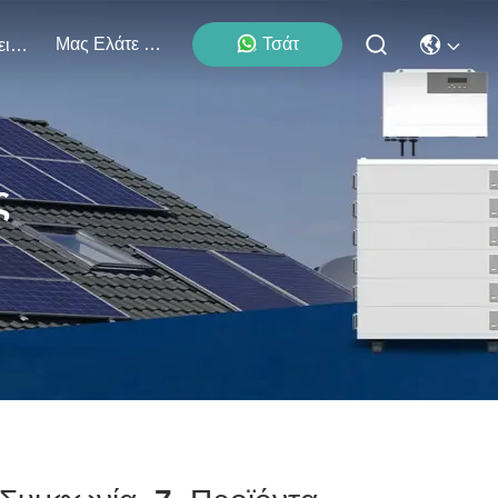
Μας Ελάτε Σε Επαφή Με
Τσάτ
Εκδηλώσεις
ς