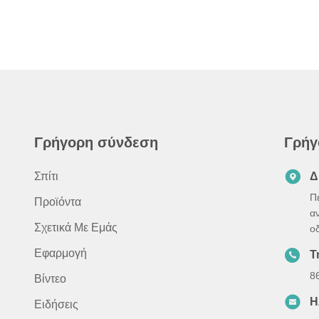
Γρήγορη σύνδεση
Γρήγ
Σπίτι
Δ
Π
Προϊόντα
α
Σχετικά Με Εμάς
ο
Εφαρμογή
Τ
8
Βίντεο
Η
Ειδήσεις