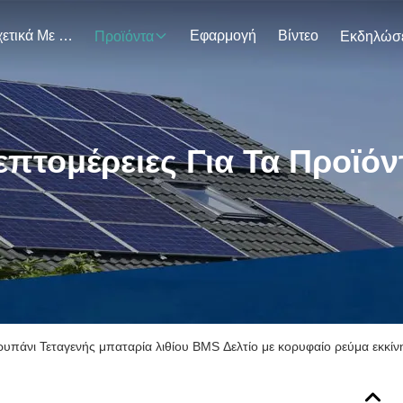
Σχετικά Με Εμάς
Εφαρμογή
Βίντεο
Προϊόντα
επτομέρειες Για Τα Προϊόν
ρυπάνι Τεταγενής μπαταρία λιθίου BMS Δελτίο με κορυφαίο ρεύμα εκκί