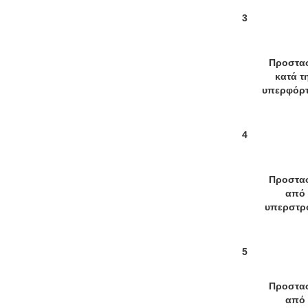
3
Προστα
κατά τ
υπερφόρ
4
Προστα
από
υπερστρ
5
Προστα
από