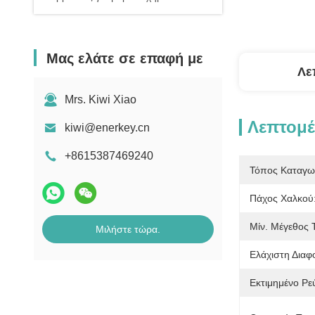
Μας ελάτε σε επαφή με
Λε
Mrs. Kiwi Xiao
Λεπτομέ
kiwi@enerkey.cn
+8615387469240
Τόπος Καταγω
Πάχος Χαλκού
Μίν. Μέγεθος 
Μιλήστε τώρα.
Ελάχιστη Δια
Εκτιμημένο Ρε