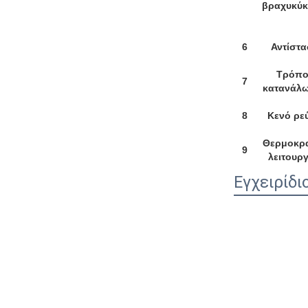
βραχυκύ
6
Αντίστ
Τρόπο
7
κατανάλ
8
Κενό ρε
Θερμοκρ
9
λειτουργ
Εγχειρίδι