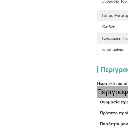
Ονομασία Του 
Τύπος Μπαταρ
Κλειδιά:
Τελωνειακή Πο
Επισημαίνω:
Περιγρα
Ηλεκτρικό τρυπά
Περιγραφ
Ονομασία προ
Πρότυπο προϊ
Ποσότητα μον