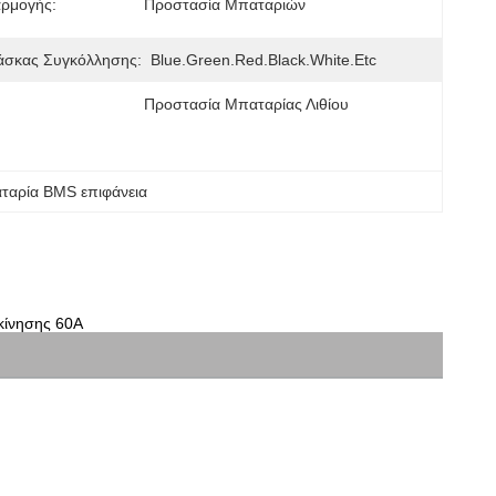
αρμογής:
Προστασία Μπαταριών
σκας Συγκόλλησης:
Blue.green.red.black.white.etc
Προστασία Μπαταρίας Λιθίου
αταρία BMS επιφάνεια
κίνησης 60A