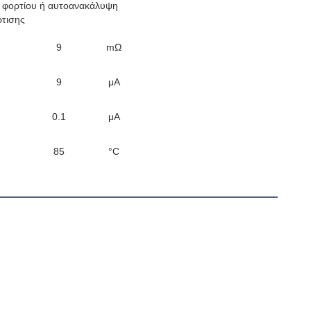
 φορτίου ή αυτοανακάλυψη
τισης
9
mΩ
9
μA
0.1
μA
85
°C