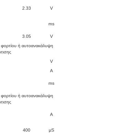
2.33
V
ms
3.05
V
 φορτίου ή αυτοανακάλυψη
τισης
V
Α
ms
 φορτίου ή αυτοανακάλυψη
τισης
Α
400
μS