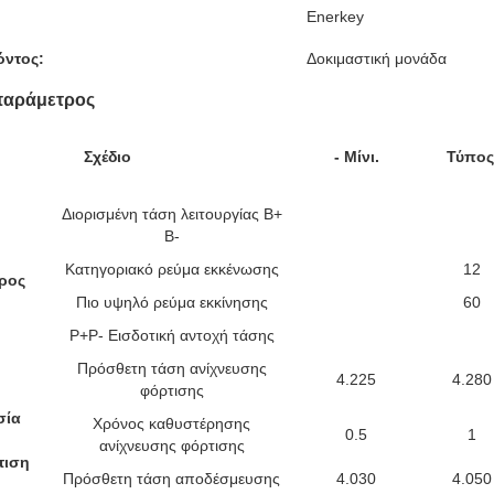
Enerkey
όντος:
Δοκιμαστική μονάδα
παράμετρος
Σχέδιο
- Μίνι.
Τύπος
Διορισμένη τάση λειτουργίας B+
B-
Κατηγοριακό ρεύμα εκκένωσης
12
ρος
Πιο υψηλό ρεύμα εκκίνησης
60
P+P- Εισδοτική αντοχή τάσης
Πρόσθετη τάση ανίχνευσης
4.225
4.280
φόρτισης
σία
Χρόνος καθυστέρησης
0.5
1
ανίχνευσης φόρτισης
τιση
Πρόσθετη τάση αποδέσμευσης
4.030
4.050