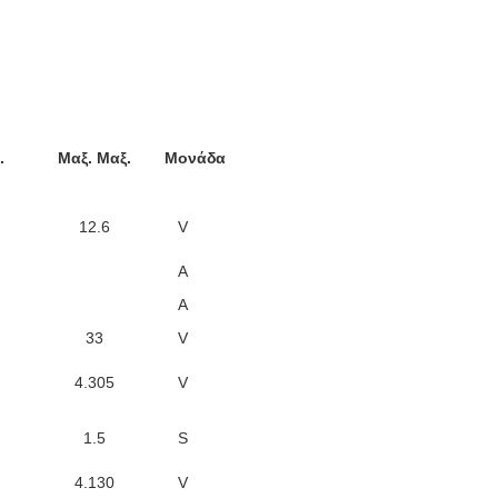
.
Μαξ. Μαξ.
Μονάδα
12.6
V
Α
Α
33
V
4.305
V
1.5
S
4.130
V