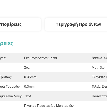
πτομέρειες
Περιγραφή Προϊόντων
ρειες
γής:
Γκουανγκντόνγκ, Κίνα
Βασικό Υλ
:
2oz
Μοντέλο:
Τρύπας:
0.35mm
Ελάχιστο 
φορά Γραμμών:
0.3mm
Τελεία Επι
ύμα Απαλλαγής:
12Α
Ποσότητα
Πίνακας Προστασίας Μπαταριών 