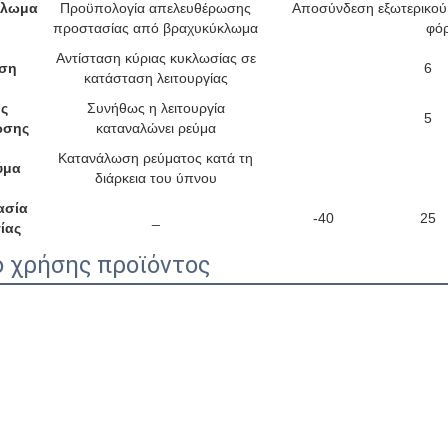
κλωμα
Προϋπολογία απελευθέρωσης
Αποσύνδεση εξωτερικού
προστασίας από βραχυκύκλωμα
φόρ
Αντίσταση κύριας κυκλωσίας σε
αση
6
κατάσταση λειτουργίας
ς
Συνήθως η λειτουργία
5
ωσης
καταναλώνει ρεύμα
Κατανάλωση ρεύματος κατά τη
ύμα
διάρκεια του ύπνου
ασία
_
-40
25
ίας
ο χρήσης προϊόντος