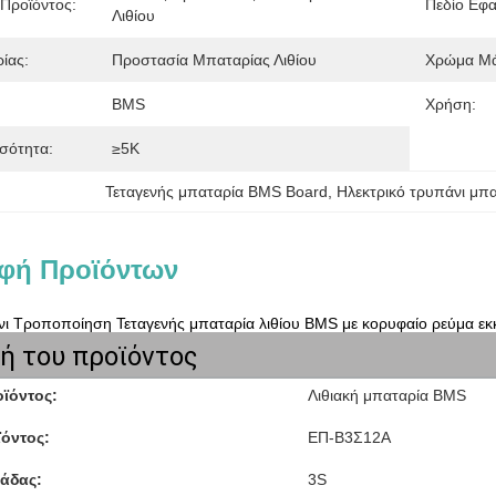
Προϊόντος:
Πεδίο Εφ
Λιθίου
ίας:
Προστασία Μπαταρίας Λιθίου
Χρώμα Μά
BMS
Χρήση:
σότητα:
≥5K
Τεταγενής μπαταρία BMS Board
, 
Ηλεκτρικό τρυπάνι μπ
φή Προϊόντων
νι Τροποποίηση Τεταγενής μπαταρία λιθίου BMS με κορυφαίο ρεύμα εκ
ή του προϊόντος
ϊόντος:
Λιθιακή μπαταρία BMS
όντος:
ΕΠ-Β3Σ12Α
άδας:
3S