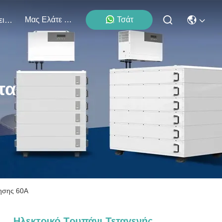
Μας Ελάτε Σε Επαφή Με
Τσάτ
Εκδηλώσεις
τα
νησης 60A
Ηλεκτρικό Τρυπάνι Τεταγενής