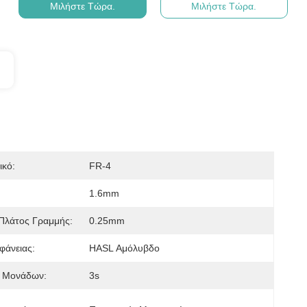
Μιλήστε Τώρα.
Μιλήστε Τώρα.
ικό:
FR-4
1.6mm
Πλάτος Γραμμής:
0.25mm
φάνειας:
HASL Αμόλυβδο
 Μονάδων:
3s