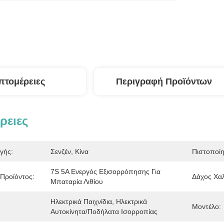
πτομέρειες
Περιγραφή Προϊόντων
ρειες
γής:
Σενζέν, Κίνα
Πιστοποί
7S 5A Ενεργός Εξισορρόπησης Για 
Προϊόντος:
Δάχος Χα
Μπαταρία Λιθίου
Ηλεκτρικά Παιχνίδια, Ηλεκτρικά 
Μοντέλο:
Αυτοκίνητα/ποδήλατα Ισορροπίας