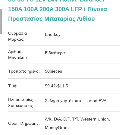
150A 100A 200A 300A LFP / Πίνακα
Προστασίας Μπαταρίας Λιθίου
Ονομασία
Enerkey
Μάρκας:
Αριθμός
Ειδικότερα:
Μοντέλου:
Τροποποιημένο:
50pieces
Τιμή:
$9.42-$11.5
Πληροφορίες
Σκληρό χαρτόκουτο + αφρό EVA
Συσκευασίας:
Λ/Κ, D/A, D/P, T/T, Western Union,
Όροι Πληρωμής:
MoneyGram