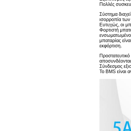
Πολλές συσκευ
Σύστημα διαχεί
ισορροπία των 
Ευτυχώς, οι μπ
Φορτιστή μπατα
ενσωματωμένο χ
μπαταρίας είνα
εκφόρτιση.
Προστατευτικό
αποσυνδέοντας 
Σύνδεσμος εξι
Το BMS είναι α