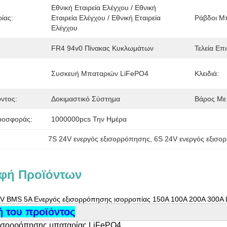
Εθνική Εταιρεία Ελέγχου / Εθνική 
ίας:
Εταιρεία Ελέγχου / Εθνική Εταιρεία 
Ράβδοι Μ
Ελέγχου
FR4 94v0 Πίνακας Κυκλωμάτων
Τελεία Επι
Συσκευή Μπαταριών LiFePO4
Κλειδιά:
ντος:
Δοκιμαστικό Σύστημα
Βάρος Με
ροσφοράς:
1000000pcs Την Ημέρα
7S 24V ενεργός εξισορρόπησης
, 
6S 24V ενεργός εξισ
φή Προϊόντων
V BMS 5A Ενεργός εξισορρόπησης ισορροπίας 150A 100A 200A 300A Lif
 του προϊόντος
ισορρόπησης μπαταρίας LiFePO4