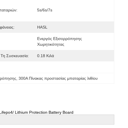
παταριών:
5s/6s/7s
φάνειας:
HASL
Ενεργός Εξισορρόπησης 
Χωρητικότητας
 Τη Συσκευασία:
0.18 Κιλά
ορρόπησης
, 
300A Πίνακας προστασίας μπαταρίας λιθίου
epo4/ Lithium Protection Battery Board