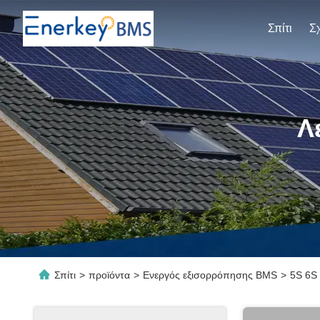
Σπίτι
Λ
Σπίτι
>
προϊόντα
>
Ενεργός εξισορρόπησης BMS
>
5S 6S 