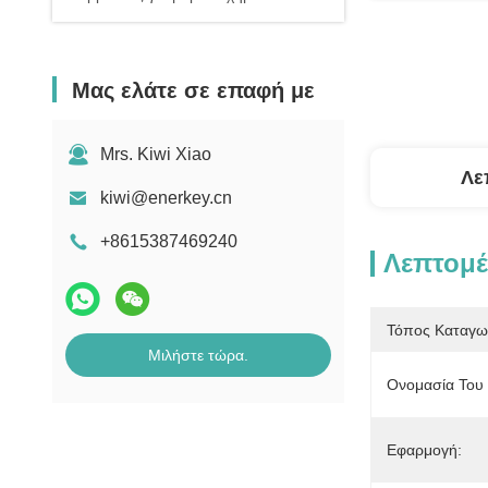
Μας ελάτε σε επαφή με
Mrs. Kiwi Xiao
Λε
kiwi@enerkey.cn
+8615387469240
Λεπτομέ
Τόπος Καταγω
Μιλήστε τώρα.
Ονομασία Του 
Εφαρμογή: