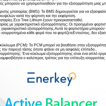
ές μπορούν να χρησιμοποιηθούν για την εξισορρόπηση μιας μ
ρισης μπαταρίας (BMS): Το BMS δημιουργείται για να εξασφαλί
κυψελών κατά την φόρτιση και την εκφόρτιση.
αταρίες Eco Tree Lithium έχουν προεγκατασταθεί.
ρίας με χαρακτηριστικό εξισορρόπησης: Οι προηγμένοι φορτιστέ
αρακτηριστικό εξισορρόπησης.Αυτά τα φορτιστήρια μπορούν να ε
ι ισορροπημένα κάθε φορά που τα φορτίζετεΕντούτοις, δεν εξα
 κύκλωμα (PCM): Το PCM μπορεί να βοηθήσει στην εξισορρόπη
την παροχή τάσης όποτε φτάνει σε μη ασφαλές επίπεδο..
σορρόπησης: Ένα κύκλωμα εξισορρόπησης είναι ένα απλό εργαλ
ναμφισβήτητα ο καλύτερος τρόπος για την επίτευξη ισορροπίας