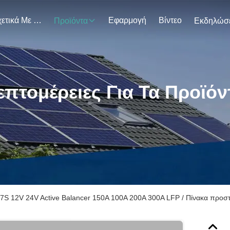
Σχετικά Με Εμάς
Εφαρμογή
Βίντεο
Προϊόντα
επτομέρειες Για Τα Προϊόν
7S 12V 24V Active Balancer 150A 100A 200A 300A LFP / Πίνακα προστ