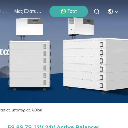
Μας Ελάτε Σε Επαφή Με
Τσάτ
Εκδηλώσεις
τα
ασίας μπαταρίας λιθίου
5S 6S 7S 12V 24V Active Balancer