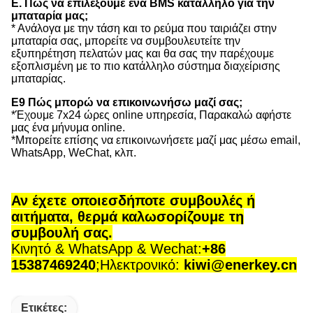
Ε. Πώς να επιλέξουμε ένα BMS κατάλληλο για την
μπαταρία μας;
* Ανάλογα με την τάση και το ρεύμα που ταιριάζει στην
μπαταρία σας, μπορείτε να συμβουλευτείτε την
εξυπηρέτηση πελατών μας και θα σας την παρέχουμε
εξοπλισμένη με το πιο κατάλληλο σύστημα διαχείρισης
μπαταρίας.
Ε9 Πώς μπορώ να επικοινωνήσω μαζί σας;
*Έχουμε 7x24 ώρες online υπηρεσία, Παρακαλώ αφήστε
μας ένα μήνυμα online.
*Μπορείτε επίσης να επικοινωνήσετε μαζί μας μέσω email,
WhatsApp, WeChat, κλπ.
Αν έχετε οποιεσδήποτε συμβουλές ή
αιτήματα, θερμά καλωσορίζουμε τη
συμβουλή σας.
Κινητό & WhatsApp & Wechat:
+86
15387469240
;
Ηλεκτρονικό:
kiwi@enerkey.cn
Ετικέτες: