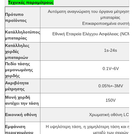
Τεχνικές παραμέτρους
Αυτόματη αναγνώριση του όργανα μέτρησης 
Πρότυπο
μπαταρίας
προϊόντος
Επικαιροποιημένα συστήμ
Κατάλληλο
τύπος
Εθνική Εταιρεία Ελέγχου Ασφάλειας (NCM/L
μπαταρίας
Κατάλληλες
1s-24s
χορδές
μπαταριών
Πεδίο τάσης
0.1V~6V
μεμονωμένης
χορδής
Ακριβότητα
0.05%+-3MV
μέτρησης
Μονή χορδή
150V
αντέχει την τάση
Εικονική οθόνη
Χρωματική οθόνη LCD
Εμφάνιση
Η υψηλότερη τάση, η χαμηλότερη τάση και η μ
περιεχομένου
μεταξύ των σειρών