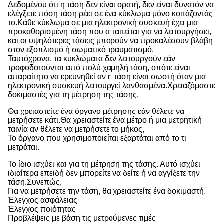
Δεδομένου ότι η τάση δεν είναι ορατή, δεν είναι δυνατόν να
ελέγξετε πόση τάση ρέει σε ένα κύκλωμα μόνο κοιτάζοντάς
το.Κάθε κύκλωμα σε μια ηλεκτρονική συσκευή έχει μια
προκαθορισμένη τάση που απαιτείται για να λειτουργήσει,
και οι υψηλότερες τάσεις μπορούν να προκαλέσουν βλάβη
στον εξοπλισμό ή σωματικό τραυματισμό.
Ταυτόχρονα, τα κυκλώματα δεν λειτουργούν εάν
τροφοδοτούνται από πολύ χαμηλή τάση, οπότε είναι
απαραίτητο να ερευνηθεί αν η τάση είναι σωστή όταν μια
ηλεκτρονική συσκευή λειτουργεί λανθασμένα.Χρειαζόμαστε
δοκιμαστές για τη μέτρηση της τάσης.
Θα χρειαστείτε ένα όργανο μέτρησης εάν θέλετε να
μετρήσετε κάτι.Θα χρειαστείτε ένα μέτρο ή μια μετρητική
ταινία αν θέλετε να μετρήσετε το μήκος,
Το όργανο που χρησιμοποιείται εξαρτάται από το τι
μετράται.
Το ίδιο ισχύει και για τη μέτρηση της τάσης. Αυτό ισχύει
ιδιαίτερα επειδή δεν μπορείτε να δείτε ή να αγγίξετε την
τάση.Συνεπώς,
Για να μετρήσετε την τάση, θα χρειαστείτε ένα δοκιμαστή.
Έλεγχος ασφάλειας
Έλεγχος ποιότητας
Προβλέψεις με βάση τις μετρούμενες τιμές