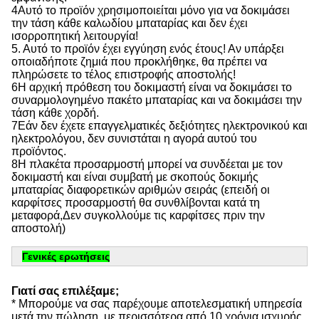
4Αυτό το προϊόν χρησιμοποιείται μόνο για να δοκιμάσει
την τάση κάθε καλωδίου μπαταρίας και δεν έχει
ισορροπητική λειτουργία!
5. Αυτό το προϊόν έχει εγγύηση ενός έτους! Αν υπάρξει
οποιαδήποτε ζημιά που προκλήθηκε, θα πρέπει να
πληρώσετε το τέλος επιστροφής αποστολής!
6Η αρχική πρόθεση του δοκιμαστή είναι να δοκιμάσει το
συναρμολογημένο πακέτο μπαταρίας και να δοκιμάσει την
τάση κάθε χορδή.
7Εάν δεν έχετε επαγγελματικές δεξιότητες ηλεκτρονικού και
ηλεκτρολόγου, δεν συνιστάται η αγορά αυτού του
προϊόντος.
8Η πλακέτα προσαρμοστή μπορεί να συνδέεται με τον
δοκιμαστή και είναι συμβατή με σκοπούς δοκιμής
μπαταρίας διαφορετικών αριθμών σειράς (επειδή οι
καρφίτσες προσαρμοστή θα συνθλίβονται κατά τη
μεταφορά,Δεν συγκολλούμε τις καρφίτσες πριν την
αποστολή)
Γενικές ερωτήσεις
Γιατί σας επιλέξαμε;
* Μπορούμε να σας παρέχουμε αποτελεσματική υπηρεσία
μετά την πώληση, με περισσότερα από 10 χρόνια ισχυρής