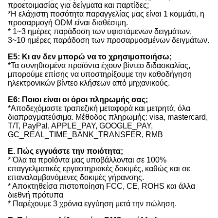
προετοιμασίας για δείγματα και παρτίδες;
*Η ελάχιστη ποσότητα παραγγελίας μας είναι 1 κομμάτι, η
προσαρμογή ODM είναι διαθέσιμη.
* 1~3 ημέρες παράδοση των υφιστάμενων δειγμάτων,
3~10 ημέρες παράδοση των προσαρμοσμένων δειγμάτων.
Ε5: Κι αν δεν μπορώ να το χρησιμοποιήσω;
*Τα συνηθισμένα προϊόντα έχουν βίντεο διδασκαλίας,
μπορούμε επίσης να υποστηρίξουμε την καθοδήγηση
ηλεκτρονικών βίντεο κλήσεων από μηχανικούς.
Ε6: Ποιοι είναι οι όροι πληρωμής σας;
*Αποδεχόμαστε τραπεζική μεταφορά και μετρητά, όλα
διαπραγματεύσιμα. Μέθοδος πληρωμής: visa, mastercard,
T/T, PayPal, APPLE_PAY, GOOGLE_PAY,
GC_REAL_TIME_BANK_TRANSFER, RMB
Ε. Πώς εγγυάστε την ποιότητα;
* Όλα τα προϊόντα μας υποβάλλονται σε 100%
επαγγελματικές εργαστηριακές δοκιμές, καθώς και σε
επαναλαμβανόμενες δοκιμές γήρανσης.
* Αποκτηθείσα πιστοποίηση FCC, CE, ROHS και άλλα
διεθνή πρότυπα
* Παρέχουμε 3 χρόνια εγγύηση μετά την πώληση.