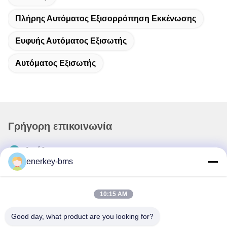
Πλήρης Αυτόματος Εξισορρόπηση Εκκένωσης
Ευφυής Αυτόματος Εξισωτής
Αυτόματος Εξισωτής
Γρήγορη επικοινωνία
Διεύθυνση
enerkey-bms
Περιοχή Α, 9ος όροφος, κτίριο Γ, βιομηχανικό πάρκο
χαμηλών ανθρακούχων εκπομπών Guancheng, κοινότητα
Shangcun, οδός Gongming, περιοχή Guangming,
10:15 AM
Shenzhen, Κίνα, 518106
Good day, what product are you looking for?
Τηλ.