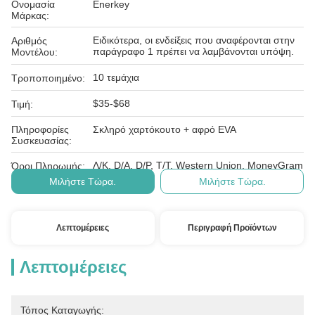
Ονομασία
Enerkey
Μάρκας:
Ειδικότερα, οι ενδείξεις που αναφέρονται στην
Αριθμός
παράγραφο 1 πρέπει να λαμβάνονται υπόψη.
Μοντέλου:
10 τεμάχια
Τροποποιημένο:
$35-$68
Τιμή:
Πληροφορίες
Σκληρό χαρτόκουτο + αφρό EVA
Συσκευασίας:
Λ/Κ, D/A, D/P, T/T, Western Union, MoneyGram
Όροι Πληρωμής:
Μιλήστε Τώρα.
Μιλήστε Τώρα.
Λεπτομέρειες
Περιγραφή Προϊόντων
Λεπτομέρειες
Τόπος Καταγωγής: