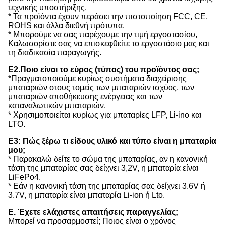
τεχνικής υποστήριξης.
* Τα προϊόντα έχουν περάσει την πιστοποίηση FCC, CE,
ROHS και άλλα διεθνή πρότυπα.
* Μπορούμε να σας παρέχουμε την τιμή εργοστασίου,
Καλωσορίστε σας να επισκεφθείτε το εργοστάσιο μας και
τη διαδικασία παραγωγής.
Ε2.Ποιο είναι το εύρος (τύπος) του προϊόντος σας;
*Πραγματοποιούμε κυρίως συστήματα διαχείρισης
μπαταριών στους τομείς των μπαταριών ισχύος, των
μπαταριών αποθήκευσης ενέργειας και των
καταναλωτικών μπαταριών.
* Χρησιμοποιείται κυρίως για μπαταρίες LFP, Li-ino και
LTO.
Ε3: Πώς ξέρω τι είδους υλικό και τύπο είναι η μπαταρία
μου;
* Παρακαλώ δείτε το σώμα της μπαταρίας, αν η κανονική
τάση της μπαταρίας σας δείχνει 3,2V, η μπαταρία είναι
LiFePo4.
* Εάν η κανονική τάση της μπαταρίας σας δείχνει 3.6V ή
3.7V, η μπαταρία είναι μπαταρία Li-ion ή Lto.
Ε. Έχετε ελάχιστες απαιτήσεις παραγγελίας;
Μπορεί να προσαρμοστεί; Ποιος είναι ο χρόνος