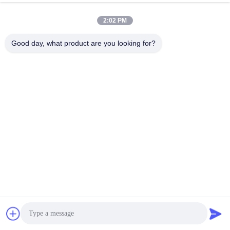
Όταν χρησιμοποιείται για πακέτα μπαταριών με 
λιγότερες από 24 κυψέλες στη σειρά, η άδεια καρφίτσα 
2:02 PM
αναστέλλεται.
Good day, what product are you looking for?