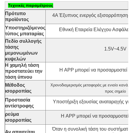
Τεχνικές παραμέτρους
Πρότυπο
4Α Έξυπνος ενεργός εξισορρόπησης 
προϊόντος
Υποστηριζόμενος
Εθνική Εταιρεία Ελέγχου Ασφάλει
τύπος μπαταρίας
Πεδίο συλλογής
τάσης
1.5V~4.5V
μεμονωμένων
κυψελών
Η χαμηλή τάση
Η APP μπορεί να προσαρμοστεί Ρυ
προστατεύει την
τάση ύπνου
Μέθοδος
Χρονοδιαμερισμός μεταφοράς με ενιαίο κανάλι,
ισορροπίας
προς σημείο
Προστασία
Υποστήριξη εξουσίας αναταραχής για
αντίστροφης
ρεύμα
Η APP μπορεί να προσαρμοστεί Ρυ
ισορροπίας
Όταν η συνολική τάση του συστήματος
Αν απαιτείται