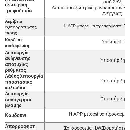
από 25V,
εξωτερική
Απαιτείται εξωτερική μονάδα προώθη
τροφοδοσία
ενέργειας.
Ακρίβεια
Η APP μπορεί να προσαρμοστεί Ρυ
εξισορρόπησης
τάσης
Καρδί σε
Υποστήριξη
κατάρρευση
Λειτουργία
ανίχνευσης
Υποστήριξη
αποτυχίας
ρεύματος
Λάθος λειτουργία
Υποστήριξη
προστασίας
καλωδίου
Λειτουργία
Υποστήριξη
συναγερμού
βλάβης
Η APP μπορεί να προσαρμοστ
Κουδούνι
Απορρόφηση
Σε ισορροπία≈1W,Σταματήστε 