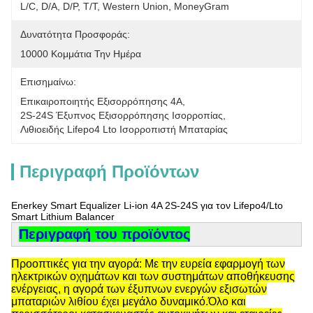
L/C, D/A, D/P, T/T, Western Union, MoneyGram
Δυνατότητα Προσφοράς:
10000 Κομμάτια Την Ημέρα
Επισημαίνω:
Επικαιροποιητής Εξισορρόπησης 4A
, 
2S-24S Έξυπνος Εξισορρόπησης Ισορροπίας
, 
Λιθιοειδής Lifepo4 Lto Ισορροπιστή Μπαταρίας
Περιγραφή Προϊόντων
Enerkey Smart Equalizer Li-ion 4A 2S-24S για τον Lifepo4/Lto
Smart Lithium Balancer
Περιγραφή του προϊόντος
Προοπτικές για την αγορά: Με την ευρεία εφαρμογή των
ηλεκτρικών οχημάτων και των συστημάτων αποθήκευσης
ενέργειας, η αγορά των έξυπνων ενεργών εξισωτών
μπαταριών λιθίου έχει μεγάλο δυναμικό.Όλο και