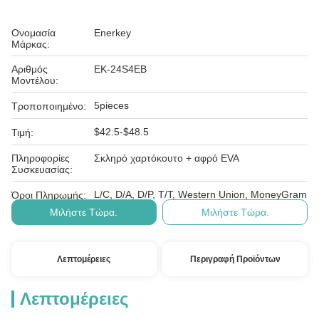
Ονομασία
Enerkey
Μάρκας:
Αριθμός
EK-24S4EB
Μοντέλου:
5pieces
Τροποποιημένο:
$42.5-$48.5
Τιμή:
Πληροφορίες
Σκληρό χαρτόκουτο + αφρό EVA
Συσκευασίας:
L/C, D/A, D/P, T/T, Western Union, MoneyGram
Όροι Πληρωμής:
Μιλήστε Τώρα.
Μιλήστε Τώρα.
Λεπτομέρειες
Περιγραφή Προϊόντων
Λεπτομέρειες