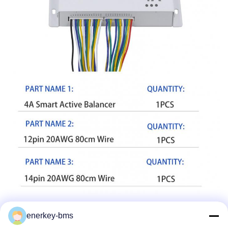
Εγχειρίδιο χρήσης
enerkey-bms
Διάγραμμα καλωδίωσης