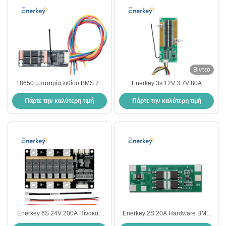
Βίντεο
18650 μπαταρία λιθίου BMS 7S
Enerkey 3s 12V 3.7V 80A
50A για 350w 500w 750w 1000w
Σύστημα διαχείρισης μπαταρίας
Πάρτε την καλύτερη τιμή
Πάρτε την καλύτερη τιμή
μπαταρία ηλεκτρικού ποδηλάτου
BMS λιθίου με αδιάβροχο PCM για
18650 μπαταρία λιθίου
Enerkey 6S 24V 200A Πίνακας
Enerkey 2S 20A Hardware BMS
προστασίας PCB BMS για 6
7.4V 8.4V 18650 Λιθιοϊονική