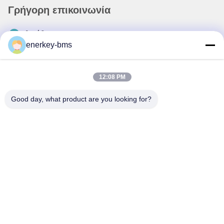
Γρήγορη επικοινωνία
Διεύθυνση
enerkey-bms
Περιοχή Α, 9ος όροφος, κτίριο Γ, βιομηχανικό πάρκο
χαμηλών ανθρακούχων εκπομπών Guancheng, κοινότητα
Shangcun, οδός Gongming, περιοχή Guangming,
12:08 PM
Shenzhen, Κίνα, 518106
Good day, what product are you looking for?
Τηλ.
86--15387469240
Ηλεκτρονικό
kiwi@enerkey.cn
Πολιτική μυστικότητας
|
Sitemap
| Καλή ποιότητα της Κίνας
Πίνακας BMS μπαταρίας Προμηθευτής. Πνευματικά δικαιώματα ©