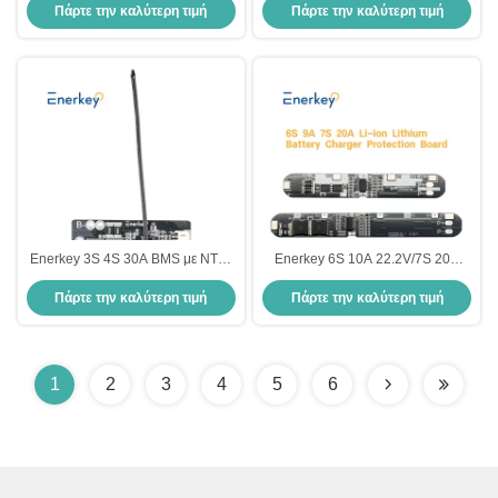
Πάρτε την καλύτερη τιμή
Πάρτε την καλύτερη τιμή
πακέτα 18650 Lifepo4 μπαταρία
μπαταρία BMS Προστασία
για ηλιακό φως
φορτιστή
Enerkey 3S 4S 30A BMS με NTC,
Enerkey 6S 10A 22.2V/7S 20A
18650 Δελτίο προστασίας PCB
24V Λιθίου 18650 μπαταρίας
Πάρτε την καλύτερη τιμή
Πάρτε την καλύτερη τιμή
κυψελών λιθίου
1
2
3
4
5
6