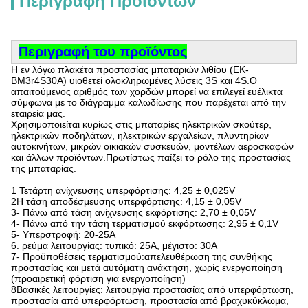
Περιγραφή Προϊόντων
Περιγραφή του προϊόντος
Η εν λόγω πλακέτα προστασίας μπαταριών λιθίου (EK-
BM3r4S30A) υιοθετεί ολοκληρωμένες λύσεις 3S και 4S.Ο
απαιτούμενος αριθμός των χορδών μπορεί να επιλεγεί ευέλικτα
σύμφωνα με το διάγραμμα καλωδίωσης που παρέχεται από την
εταιρεία μας.
Χρησιμοποιείται κυρίως στις μπαταρίες ηλεκτρικών σκούτερ,
ηλεκτρικών ποδηλάτων, ηλεκτρικών εργαλείων, πλυντηρίων
αυτοκινήτων, μικρών οικιακών συσκευών, μοντέλων αεροσκαφών
και άλλων προϊόντων.Πρωτίστως παίζει το ρόλο της προστασίας
της μπαταρίας.
1 Τετάρτη ανίχνευσης υπερφόρτισης: 4,25 ± 0,025V
2Η τάση αποδέσμευσης υπερφόρτισης: 4,15 ± 0,05V
3- Πάνω από τάση ανίχνευσης εκφόρτισης: 2,70 ± 0,05V
4- Πάνω από την τάση τερματισμού εκφόρτωσης: 2,95 ± 0,1V
5- Υπερστροφή: 20-25A
6. ρεύμα λειτουργίας: τυπικό: 25A, μέγιστο: 30A
7- Προϋποθέσεις τερματισμού:απελευθέρωση της συνθήκης
προστασίας και μετά αυτόματη ανάκτηση, χωρίς ενεργοποίηση
(προαιρετική φόρτιση για ενεργοποίηση)
8Βασικές λειτουργίες: λειτουργία προστασίας από υπερφόρτωση,
προστασία από υπερφόρτωση, προστασία από βραχυκύκλωμα,