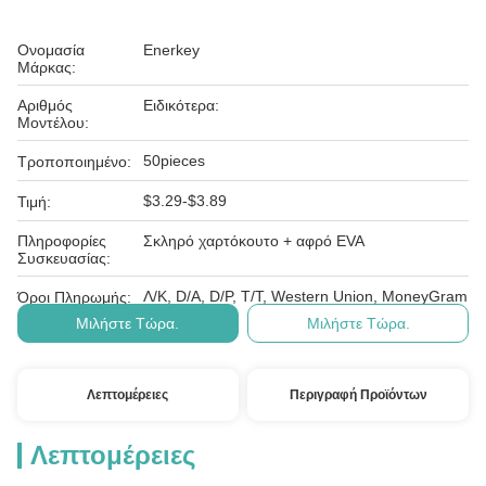
Ονομασία
Enerkey
Μάρκας:
Αριθμός
Ειδικότερα:
Μοντέλου:
50pieces
Τροποποιημένο:
$3.29-$3.89
Τιμή:
Πληροφορίες
Σκληρό χαρτόκουτο + αφρό EVA
Συσκευασίας:
Λ/Κ, D/A, D/P, T/T, Western Union, MoneyGram
Όροι Πληρωμής:
Μιλήστε Τώρα.
Μιλήστε Τώρα.
Λεπτομέρειες
Περιγραφή Προϊόντων
Λεπτομέρειες