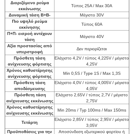
Διοριζόμενο ρεύμα
Τύπος 25A / Max 30A
εκκένωσης
Δυναμική τάση B+B-
Μέγιστο 30V
Πιο υψηλό ρεύμα
Τύπος 60A
εκκίνησης
Π+Π- εισροή αντέχουν
Μέγιστο 40V
τάση
Αξία προστασίας από
Δεν περιορίζεται
υπερστροφή
Πρόσθετη τάση
Ελάχιστο 4,2V / τύπος 4,225V / μέγιστο
ανίχνευσης φόρτισης
4,25V
Χρόνος καθυστέρησης
Min 0,5S / Type 1S / Max 1,3S
ανίχνευσης φόρτισης
Πρόσθετη τάση
Ελάχιστο 4,0V / τύπος 4,005V / μέγιστο
αποδέσμευσης
4,05V
Πρόσθετη τάση
Ελάχιστο 2,65V / τύπος 2,7V / μέγιστο
ανίχνευσης εκκένωσης
2,75V
Χρόνος καθυστέρησης
Min 20ms / Typ 100ms / Max 150ms
ανίχνευσης εκκένωσης
Ελάχιστο 2,85V / τύπος 2,95V / μέγιστο
Τετάρτη
3,05V
Προϋποθέσεις για την
Αποσύνδεση εξωτερικού φορτίου ή