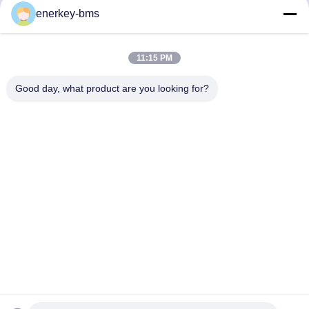
enerkey-bms
Περιοχή Α, 9ος όροφος, κτίριο Γ, βιομηχανικό πάρκο
χαμηλών ανθρακούχων εκπομπών Guancheng, κοινότητα
Shangcun, οδός Gongming, περιοχή Guangming,
11:15 PM
Shenzhen, Κίνα, 518106
Good day, what product are you looking for?
Τηλ.
86--15387469240
Ηλεκτρονικό
kiwi@enerkey.cn
Πολιτική μυστικότητας
|
Sitemap
| Καλή ποιότητα της Κίνας
Πίνακας BMS μπαταρίας Προμηθευτής. Πνευματικά δικαιώματα ©
2024-2026 Shenzhen Juyi Science And Trade Co., Ltd. .
Διατηρούνται όλα τα πνευματικά δικαιώματα.
粤ICP备2025404258
号