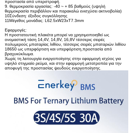
προστασία από υπερστροφή.
9. θερμοκρασία εργασίας: -40 ~ + 85 βαθμούς (υψηλή
θερμοκρασία περιβάλλον και παρακαλώ ενισχύσει ακτινοβολία)
10Σύνδεση: έξοδος συγκόλλησης
11Μέγεθος μονάδας: L62.5xW23xT7.3mm
Εφαρμογές:
Η προστατευτική πλακέτα μπορεί να χρησιμοποιηθεί ως
ονομαστική τάση 14,4V, 14,8V, 16,8V τέσσερις σειρές
πολυμερούς μπαταρίας λιθίου, τέσσερις σειρές μπαταριών λιθίου
18650 ως υπερφόρτιση και υπερφόρτιση,προστασία από
βραχυκύκλωμα.
Χωρίς τη λειτουργία ενεργοποίησης στην εφαρμογή ισχύος για
υψηλό στιγμιαίο ρεύμα, και στην εφαρμογή μετατροπέα για την
αποφυγή της προστασίας ψευδούς ενεργοποίησης.