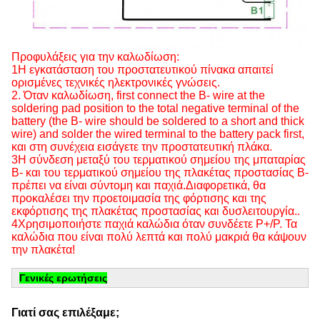
Προφυλάξεις για την καλωδίωση:
1Η εγκατάσταση του προστατευτικού πίνακα απαιτεί
ορισμένες τεχνικές ηλεκτρονικές γνώσεις.
2. Όταν καλωδίωση, first connect the B- wire at the
soldering pad position to the total negative terminal of the
battery (the B- wire should be soldered to a short and thick
wire) and solder the wired terminal to the battery pack first,
και στη συνέχεια εισάγετε την προστατευτική πλάκα.
3Η σύνδεση μεταξύ του τερματικού σημείου της μπαταρίας
Β- και του τερματικού σημείου της πλακέτας προστασίας Β-
πρέπει να είναι σύντομη και παχιά.Διαφορετικά, θα
προκαλέσει την προετοιμασία της φόρτισης και της
εκφόρτισης της πλακέτας προστασίας και δυσλειτουργία..
4Χρησιμοποιήστε παχιά καλώδια όταν συνδέετε P+/P. Τα
καλώδια που είναι πολύ λεπτά και πολύ μακριά θα κάψουν
την πλακέτα!
Γενικές ερωτήσεις
Γιατί σας επιλέξαμε;