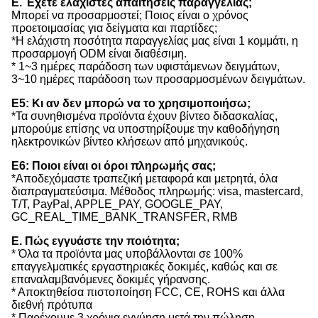
Ε. Έχετε ελάχιστες απαιτήσεις παραγγελίας;
Μπορεί να προσαρμοστεί; Ποιος είναι ο χρόνος
προετοιμασίας για δείγματα και παρτίδες;
*Η ελάχιστη ποσότητα παραγγελίας μας είναι 1 κομμάτι, η
προσαρμογή ODM είναι διαθέσιμη.
* 1~3 ημέρες παράδοση των υφιστάμενων δειγμάτων,
3~10 ημέρες παράδοση των προσαρμοσμένων δειγμάτων.
Ε5: Κι αν δεν μπορώ να το χρησιμοποιήσω;
*Τα συνηθισμένα προϊόντα έχουν βίντεο διδασκαλίας,
μπορούμε επίσης να υποστηρίξουμε την καθοδήγηση
ηλεκτρονικών βίντεο κλήσεων από μηχανικούς.
Ε6: Ποιοι είναι οι όροι πληρωμής σας;
*Αποδεχόμαστε τραπεζική μεταφορά και μετρητά, όλα
διαπραγματεύσιμα. Μέθοδος πληρωμής: visa, mastercard,
T/T, PayPal, APPLE_PAY, GOOGLE_PAY,
GC_REAL_TIME_BANK_TRANSFER, RMB
Ε. Πώς εγγυάστε την ποιότητα;
* Όλα τα προϊόντα μας υποβάλλονται σε 100%
επαγγελματικές εργαστηριακές δοκιμές, καθώς και σε
επαναλαμβανόμενες δοκιμές γήρανσης.
* Αποκτηθείσα πιστοποίηση FCC, CE, ROHS και άλλα
διεθνή πρότυπα
* Παρέχουμε 3 χρόνια εγγύηση μετά την πώληση.