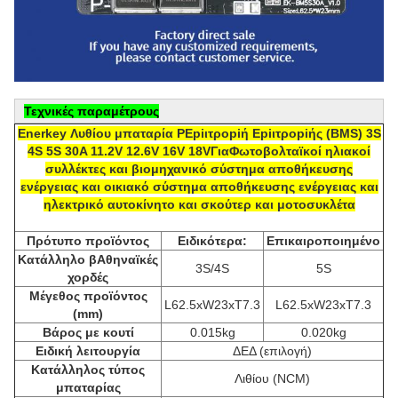
Τεχνικές παραμέτρους
Enerkey Λυθίου μπαταρία P
Εpiιτροpiή Εpiιτροpiής (
BMS) 3S
4S 5S 30A 11.2V 12.6V 16V 18V
Για
Φωτοβολταϊκοί ηλιακοί
συλλέκτες και βιομηχανικό σύστημα αποθήκευσης
ενέργειας και οικιακό σύστημα αποθήκευσης ενέργειας και
ηλεκτρικό αυτοκίνητο και σκούτερ και μοτοσυκλέτα
Πρότυπο προϊόντος
Ειδικότερα:
Επικαιροποιημένο
Κατάλληλο
β
Αθηναϊκές
3S/4S
5S
χορδές
Μέγεθος προϊόντος
L62.5xW23xT7.3
L62.5xW23xT7.3
(mm)
Βάρος με κουτί
0.015kg
0.020kg
Ειδική λειτουργία
ΔΕΔ (επιλογή)
Κατάλληλος τύπος
Λιθίου (NCM)
μπαταρίας