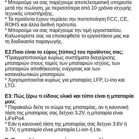
* Μπορούμε να σας παρέχουμε αποτελεσματική υπηρεσία
μετά την πώληση, με περισσότερα από 10 χρόνια ισχυρής
τεχνικής υποστήριξης.
* Τα προϊόντα έχουν περάσει την πιστοποίηση FCC, CE,
ROHS και άλλα διεθνή πρότυπα.
* Μπορούμε να σας παρέχουμε την τιμή εργοστασίου,
Καλωσορίστε σας να επισκεφθείτε το εργοστάσιο μας και
τη διαδικασία παραγωγής.
Ε2.Ποιο είναι το εύρος (τύπος) του προϊόντος σας;
*Πραγματοποιούμε κυρίως συστήματα διαχείρισης
μπαταριών στους τομείς των μπαταριών ισχύος, των
μπαταριών αποθήκευσης ενέργειας και των
καταναλωτικών μπαταριών.
* Χρησιμοποιείται κυρίως για μπαταρίες LFP, Li-ino και
LTO.
Ε3: Πώς ξέρω τι είδους υλικό και τύπο είναι η μπαταρία
μου;
* Παρακαλώ δείτε το σώμα της μπαταρίας, αν η κανονική
τάση της μπαταρίας σας δείχνει 3.2V, η μπαταρία είναι
LiFePo4.
* Εάν η κανονική τάση της μπαταρίας σας δείχνει 3.6V ή
3.7V, η μπαταρία είναι μπαταρία Li-ion ή Lto.