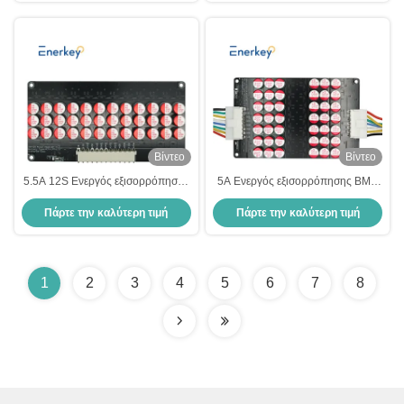
ποδήλατο
Βίντεο
Βίντεο
5.5Α 12S Ενεργός εξισορρόπησης
5A Ενεργός εξισορρόπησης BMS
ισορροπίας Lifepo4 Lithium Ion
9S - 14S 48V 36V Ενεργός
Πάρτε την καλύτερη τιμή
Πάρτε την καλύτερη τιμή
LTO Lithium Battery
εξισορρόπησης για έξυπνο σπίτι
1
2
3
4
5
6
7
8