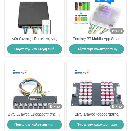
Βίντεο
Λιθιοϊονικός Lifepo4 ενεργός
Enerkey BT Mobile App Smart
εξισορρόπησης κυττάρων BMS
Active Equalizer 8a Lifepo4 Active
Πάρτε την καλύτερη τιμή
Πάρτε την καλύτερη τιμή
10A εξισορρόπησης μπαταρίας
Cell Balancer για αποθήκευση
200A 2S - 24S
ενέργειας RV
Βίντεο
Βίντεο
BMS Ενεργός Εξισορρόπησης 1A
BMS ενεργός ισορροπιστής
10S Λιθιοϊόν / Lifepo4
Lifepo4 5A 9S 10S 11S 12S 14S
Πάρτε την καλύτερη τιμή
Πάρτε την καλύτερη τιμή
Βαθμολογητής κυψελών
ενεργός ισορροπιστής μπαταρίας
μπαταρίας για ηλεκτρονικό