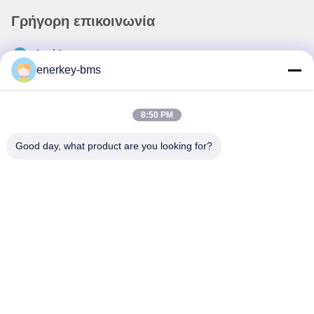
Γρήγορη επικοινωνία
Διεύθυνση
enerkey-bms
Περιοχή Α, 9ος όροφος, κτίριο Γ, βιομηχανικό πάρκο
χαμηλών ανθρακούχων εκπομπών Guancheng, κοινότητα
Shangcun, οδός Gongming, περιοχή Guangming,
8:50 PM
Shenzhen, Κίνα, 518106
Good day, what product are you looking for?
Τηλ.
86--15387469240
Ηλεκτρονικό
kiwi@enerkey.cn
Πολιτική μυστικότητας
|
Sitemap
| Καλή ποιότητα της Κίνας
Πίνακας BMS μπαταρίας Προμηθευτής. Πνευματικά δικαιώματα ©