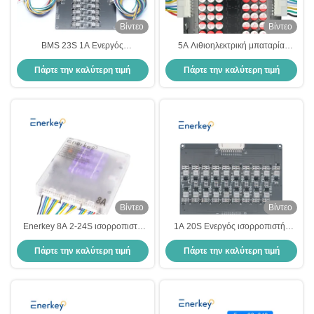
Βίντεο
Βίντεο
BMS 23S 1A Ενεργός
5A Λιθιοηλεκτρική μπαταρία
εξισορροπητής κυψελών Lifepo4
Ενεργός ισορροπευτής κυψελών
Πάρτε την καλύτερη τιμή
Πάρτε την καλύτερη τιμή
Lifepo4 Συσκευές κυψελών
12S 13S 14S 15S 16S Ενεργός
μπαταρίας λιθίου ιόντων
ισορροπευτής για ρομπότ
Βίντεο
Βίντεο
Enerkey 8A 2-24S ισορροπιστή
1A 20S Ενεργός ισορροπιστής
κυψελών μπαταρίας Lifepo4
κυψελών BMS Li-Ion Lifepo4
Πάρτε την καλύτερη τιμή
Πάρτε την καλύτερη τιμή
Active Cell Balancer με πύλη
ισορροπιστή μπαταρίας για
επικοινωνίας CAN
σκούτερ