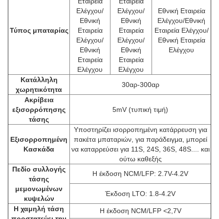
Εταιρεία
Εταιρεία
Ελέγχου/
Ελέγχου/
Εθνική Εταιρεία
Εθνική
Εθνική
Ελέγχου/Εθνική
Τύπος μπαταρίας
Εταιρεία
Εταιρεία
Εταιρεία Ελέγχου/
Ελέγχου/
Ελέγχου/
Εθνική Εταιρεία
Εθνική
Εθνική
Ελέγχου
Εταιρεία
Εταιρεία
Ελέγχου
Ελέγχου
Κατάλληλη
30αρ-300αρ
χωρητικότητα
Ακρίβεια
εξισορρόπησης
5mV (τυπική τιμή)
τάσης
Υποστηρίζει ισορροπημένη κατάρρευση για
Εξισορροπημένη
πακέτα μπαταριών, για παράδειγμα, μπορεί
Κασκάδα
να καταρρεύσει για 11S, 24S, 36S, 48S.... και
ούτω καθεξής
Πεδίο συλλογής
Η έκδοση NCM/LFP: 2.7V-4.2V
τάσης
μεμονωμένων
Έκδοση LTO: 1.8-4.2V
κυψελών
Η χαμηλή τάση
Η έκδοση NCM/LFP <2,7V
προστατεύει την