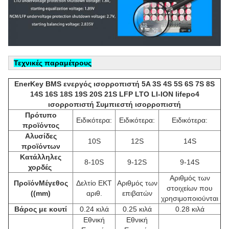
Τεχνικές παραμέτρους
EnerKey BMS ενεργός ισορροπιστή 5A 3S 4S 5S 6S 7S 8S
14S 16S 18S 19S 20S 21S LFP LTO LI-ION lifepo4
ισορροπιστή Συμπιεστή ισορροπιστή
Πρότυπο
Ειδικότερα:
Ειδικότερα:
Ειδικότερα:
προϊόντος
Αλυσίδες
10S
12S
14S
προϊόντων
Κατάλληλες
8-10S
9-12S
9-14S
χορδές
Αριθμός των
Προϊόν
Μέγεθος
Δελτίο ΕΚΤ
Αριθμός των
στοιχείων που
((mm)
αριθ.
επιβατών
χρησιμοποιούνται
Βάρος με κουτί
0.24 κιλά
0.25 κιλά
0.28 κιλά
Εθνική
Εθνική