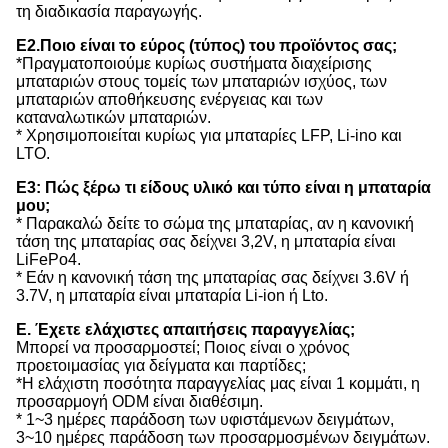
τη διαδικασία παραγωγής.
Ε2.Ποιο είναι το εύρος (τύπος) του προϊόντος σας;
*Πραγματοποιούμε κυρίως συστήματα διαχείρισης
μπαταριών στους τομείς των μπαταριών ισχύος, των
μπαταριών αποθήκευσης ενέργειας και των
καταναλωτικών μπαταριών.
* Χρησιμοποιείται κυρίως για μπαταρίες LFP, Li-ino και
LTO.
Ε3: Πώς ξέρω τι είδους υλικό και τύπο είναι η μπαταρία
μου;
* Παρακαλώ δείτε το σώμα της μπαταρίας, αν η κανονική
τάση της μπαταρίας σας δείχνει 3,2V, η μπαταρία είναι
LiFePo4.
* Εάν η κανονική τάση της μπαταρίας σας δείχνει 3.6V ή
3.7V, η μπαταρία είναι μπαταρία Li-ion ή Lto.
Ε. Έχετε ελάχιστες απαιτήσεις παραγγελίας;
Μπορεί να προσαρμοστεί; Ποιος είναι ο χρόνος
προετοιμασίας για δείγματα και παρτίδες;
*Η ελάχιστη ποσότητα παραγγελίας μας είναι 1 κομμάτι, η
προσαρμογή ODM είναι διαθέσιμη.
* 1~3 ημέρες παράδοση των υφιστάμενων δειγμάτων,
3~10 ημέρες παράδοση των προσαρμοσμένων δειγμάτων.