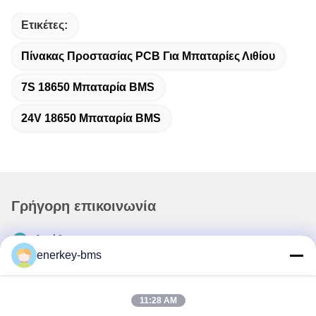
Ετικέτες:
Πίνακας Προστασίας PCB Για Μπαταρίες Λιθίου
7S 18650 Μπαταρία BMS
24V 18650 Μπαταρία BMS
Γρήγορη επικοινωνία
Διεύθυνση
enerkey-bms
Περιοχή Α, 9ος όροφος, κτίριο Γ, βιομηχανικό πάρκο
χαμηλών ανθρακούχων εκπομπών Guancheng, κοινότητα
Shangcun, οδός Gongming, περιοχή Guangming,
11:28 AM
Shenzhen, Κίνα, 518106