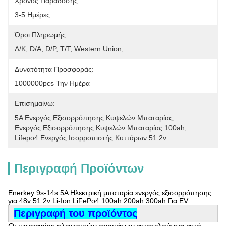
Χρόνος Παράδοσης:
3-5 Ημέρες
Όροι Πληρωμής:
Λ/Κ, D/A, D/P, T/T, Western Union, 
Δυνατότητα Προσφοράς:
1000000pcs Την Ημέρα
Επισημαίνω:
5Α Ενεργός Εξισορρόπησης Κυψελών Μπαταρίας
, 
Ενεργός Εξισορρόπησης Κυψελών Μπαταρίας 100ah
, 
Lifepo4 Ενεργός Ισορροπιστής Κυττάρων 51.2v
Περιγραφή Προϊόντων
Enerkey 9s-14s 5A Ηλεκτρική μπαταρία ενεργός εξισορρόπησης
για 48v 51.2v Li-Ion LiFePo4 100ah 200ah 300ah Για EV
Περιγραφή του προϊόντος