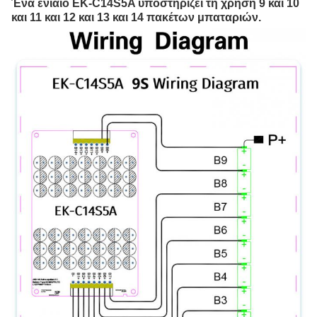
Ένα ενιαίο EK-C14S5A υποστηρίζει τη χρήση 9 και 10 
και 11 και 12 και 13 και 14 πακέτων μπαταριών.