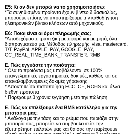
Ε5: Κι αν δεν μπορώ να το χρησιμοποιήσω;
*Τα συνηθισμένα προϊόντα έχουν βίντεο διδασκαλίας,
μπορούμε επίσης να υποστηρίξουμε την καθοδήγηση
ηλεκτρονικών βίντεο κλήσεων από μηχανικούς.
Ε6: Ποιοι είναι οι όροι πληρωμής σας;
*Αποδεχόμαστε τραπεζική μεταφορά και μετρητά, όλα
διαπραγματεύσιμα. Μέθοδος πληρωμής: visa, mastercard,
T/T, PayPal, APPLE_PAY, GOOGLE_PAY,
GC_REAL_TIME_BANK_TRANSFER, RMB
Ε. Πώς εγγυάστε την ποιότητα;
* Όλα τα προϊόντα μας υποβάλλονται σε 100%
επαγγελματικές εργαστηριακές δοκιμές, καθώς και σε
επαναλαμβανόμενες δοκιμές γήρανσης.
* Αποκτηθείσα πιστοποίηση FCC, CE, ROHS και άλλα
διεθνή πρότυπα
* Παρέχουμε 3 χρόνια εγγύηση μετά την πώληση.
Ε. Πώς να επιλέξουμε ένα BMS κατάλληλο για την
μπαταρία μας;
* Ανάλογα με την τάση και το ρεύμα που ταιριάζει στην
μπαταρία σας, μπορείτε να συμβουλευτείτε την
εξυπηρέτηση πελατών μας και θα σας την παρέχουμε