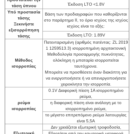
Έκδοση LTO <1.8V
τάση ύπνου
Υπό προστασία
Βάση των προδιαγραφών που καθορίζονται
τάσης
στο παράρτημα II, το όριο ισχύος της ισχύος
Ξεκινήστε
ισχύος είναι το εξής:
εξισορρόπηση
Έκδοση LTO: 1.89V
τάσης
Πατενταρισμένη (αριθμός πατέντας: ZL 2019
1 1259513.3) ισορροπημένη αρχιτεκτονική
Μεθοδολογία προσαρμογής πυκνότητας,
Μέθοδος
ολόκληρη η μπαταρία ισορροπείται
ισορροπίας
ταυτόχρονα.
Μπορείτε να προσθέσετε έναν διακόπτη για
να ενεργοποιήσετε ή να απενεργοποιήσετε
χειροκίνητα την ισορροπία.
0.1V Διαφορική πίεση 1A ισορροπημένο
ρεύμα,
ρεύμα
η διαφορική πίεση είναι ανάλογη με το
ισορροπίας
ισορροπημένο ρεύμα,
το μέγιστο επιτρεπόμενο ρεύμα λειτουργίας
είναι 5,5A
Δεν χρειάζεται εξωτερική τροφοδοσία,
Εξωτερική
Εξαρτάται από την εσωτερική μεταφορά