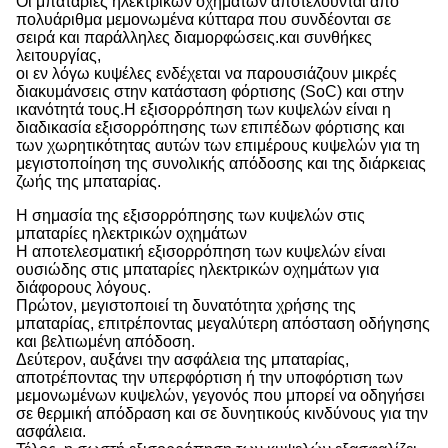
Οι μπαταρίες ηλεκτρικών οχημάτων αποτελούνται από
πολυάριθμα μεμονωμένα κύτταρα που συνδέονται σε
σειρά και παράλληλες διαμορφώσεις.και συνθήκες
λειτουργίας,
οι εν λόγω κυψέλες ενδέχεται να παρουσιάζουν μικρές
διακυμάνσεις στην κατάσταση φόρτισης (SoC) και στην
ικανότητά τους.Η εξισορρόπηση των κυψελών είναι η
διαδικασία εξισορρόπησης των επιπέδων φόρτισης και
των χωρητικότητας αυτών των επιμέρους κυψελών για τη
μεγιστοποίηση της συνολικής απόδοσης και της διάρκειας
ζωής της μπαταρίας.
Η σημασία της εξισορρόπησης των κυψελών στις
μπαταρίες ηλεκτρικών οχημάτων
Η αποτελεσματική εξισορρόπηση των κυψελών είναι
ουσιώδης στις μπαταρίες ηλεκτρικών οχημάτων για
διάφορους λόγους.
Πρώτον, μεγιστοποιεί τη δυνατότητα χρήσης της
μπαταρίας, επιτρέποντας μεγαλύτερη απόσταση οδήγησης
και βελτιωμένη απόδοση.
Δεύτερον, αυξάνει την ασφάλεια της μπαταρίας,
αποτρέποντας την υπερφόρτιση ή την υποφόρτιση των
μεμονωμένων κυψελών, γεγονός που μπορεί να οδηγήσει
σε θερμική απόδραση και σε δυνητικούς κινδύνους για την
ασφάλεια.