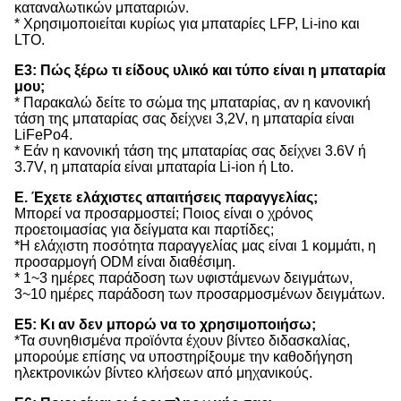
καταναλωτικών μπαταριών.
* Χρησιμοποιείται κυρίως για μπαταρίες LFP, Li-ino και
LTO.
Ε3: Πώς ξέρω τι είδους υλικό και τύπο είναι η μπαταρία
μου;
* Παρακαλώ δείτε το σώμα της μπαταρίας, αν η κανονική
τάση της μπαταρίας σας δείχνει 3,2V, η μπαταρία είναι
LiFePo4.
* Εάν η κανονική τάση της μπαταρίας σας δείχνει 3.6V ή
3.7V, η μπαταρία είναι μπαταρία Li-ion ή Lto.
Ε. Έχετε ελάχιστες απαιτήσεις παραγγελίας;
Μπορεί να προσαρμοστεί; Ποιος είναι ο χρόνος
προετοιμασίας για δείγματα και παρτίδες;
*Η ελάχιστη ποσότητα παραγγελίας μας είναι 1 κομμάτι, η
προσαρμογή ODM είναι διαθέσιμη.
* 1~3 ημέρες παράδοση των υφιστάμενων δειγμάτων,
3~10 ημέρες παράδοση των προσαρμοσμένων δειγμάτων.
Ε5: Κι αν δεν μπορώ να το χρησιμοποιήσω;
*Τα συνηθισμένα προϊόντα έχουν βίντεο διδασκαλίας,
μπορούμε επίσης να υποστηρίξουμε την καθοδήγηση
ηλεκτρονικών βίντεο κλήσεων από μηχανικούς.