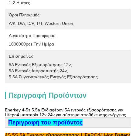
1-2 Ημέρες
Όροι Πληρωμής:
Λ/Κ, D/A, D/P, T/T, Western Union, 
Δυνατότητα Προσφοράς:
1000000pcs Την Ημέρα
Επισημαίνω:
5A Ενεργός Εξισορρόπησης 12v
, 
5A Ενεργός Ισορροπιστής 24v
, 
5.5Α Συγκεντρωτικός Ενεργός Εξισορρόπησης
Περιγραφή Προϊόντων
Enerkey 4-5s 5.5a Ενδιαφέρον 5A ενεργός εξισορρόπησης για
Lifepo4 μπαταρία 12v 24v για σύστημα αποθήκευσης ενέργειας
Περιγραφή του προϊόντος
4S 5S 5A Ενεργός εξισορρόπησης LiFePO4/Li-ion Battery