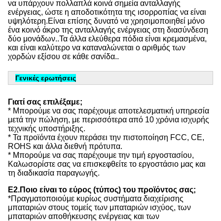
να υπάρχουν πολλαπλά κοινά σημεία ανταλλαγής 
ενέργειας, ώστε η αποδοτικότητα της ισορροπίας να είναι 
υψηλότερη.Είναι επίσης δυνατό να χρησιμοποιηθεί μόνο 
ένα κοινό άκρο της ανταλλαγής ενέργειας στη διασύνδεση 
δύο μονάδων..Τα άλλα ελεύθερα πόδια είναι κρεμασμένα, 
και είναι καλύτερο να καταναλώνεται ο αριθμός των 
χορδών εξίσου σε κάθε σανίδα..
Γενικές ερωτήσεις
Γιατί σας επιλέξαμε;
* Μπορούμε να σας παρέχουμε αποτελεσματική υπηρεσία
μετά την πώληση, με περισσότερα από 10 χρόνια ισχυρής
τεχνικής υποστήριξης.
* Τα προϊόντα έχουν περάσει την πιστοποίηση FCC, CE,
ROHS και άλλα διεθνή πρότυπα.
* Μπορούμε να σας παρέχουμε την τιμή εργοστασίου,
Καλωσορίστε σας να επισκεφθείτε το εργοστάσιο μας και
τη διαδικασία παραγωγής.
Ε2.Ποιο είναι το εύρος (τύπος) του προϊόντος σας;
*Πραγματοποιούμε κυρίως συστήματα διαχείρισης
μπαταριών στους τομείς των μπαταριών ισχύος, των
μπαταριών αποθήκευσης ενέργειας και των