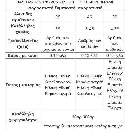
14S 16S 18S 19S 20S 21S LFP LTO LI-ION lifepo4
ισορροπιστή Συμπιεστή ισορροπιστή
Αλυσίδες
3S
4S
5S
προϊόντων
Κατάλληλες
3S
3-4S
4-5S
χορδές
Αριθμός των
Αριθμός
Προϊόν
Μέγεθος
Αριθμός των
στοιχείων που
των
((mm)
επιβατών
χρησιμοποιούνται
επιβατών
Βάρος με κουτί
0.12 κιλά
0.13 κιλά
0.15 κιλά
Εθνική
Εταιρεία
Ελέγχου/
Εθνική Εθνική
Εθνική Εθνική
Εθνική
Κεφαλαιαγορά/
Κεφαλαιαγορά/
Τύπος μπαταρίας
Εταιρεία
Εθνική Εθνική
Εθνική Εθνική
Ελέγχου/
Κεφαλαιαγορά
Κεφαλαιαγορά
Εθνική
Εταιρεία
Ελέγχου
Κατάλληλη
30αρ-300αρ
χωρητικότητα
Υποστηρίζει ισορροπημένη κατάρρευση για