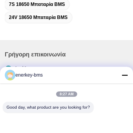
7S 18650 Μπαταρία BMS
24V 18650 Μπαταρία BMS
Γρήγορη επικοινωνία
Διεύθυνση
enerkey-bms
Περιοχή Α, 9ος όροφος, κτίριο Γ, βιομηχανικό πάρκο
χαμηλών ανθρακούχων εκπομπών Guancheng, κοινότητα
Shangcun, οδός Gongming, περιοχή Guangming,
8:27 AM
Shenzhen, Κίνα, 518106
Good day, what product are you looking for?
Τηλ.
86--15387469240
Ηλεκτρονικό