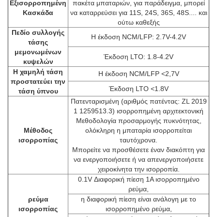
Εξισορροπημένη
πακέτα μπαταριών, για παράδειγμα, μπορεί
Κασκάδα
να καταρρεύσει για 11S, 24S, 36S, 48S.... και
ούτω καθεξής
Πεδίο συλλογής
Η έκδοση NCM/LFP: 2.7V-4.2V
τάσης
μεμονωμένων
Έκδοση LTO: 1.8-4.2V
κυψελών
Η χαμηλή τάση
Η έκδοση NCM/LFP <2,7V
προστατεύει την
Έκδοση LTO <1.8V
τάση ύπνου
Πατενταρισμένη (αριθμός πατέντας: ZL 2019
1 1259513.3) ισορροπημένη αρχιτεκτονική
Μεθοδολογία προσαρμογής πυκνότητας,
Μέθοδος
ολόκληρη η μπαταρία ισορροπείται
ισορροπίας
ταυτόχρονα.
Μπορείτε να προσθέσετε έναν διακόπτη για
να ενεργοποιήσετε ή να απενεργοποιήσετε
χειροκίνητα την ισορροπία.
0.1V Διαφορική πίεση 1A ισορροπημένο
ρεύμα,
ρεύμα
η διαφορική πίεση είναι ανάλογη με το
ισορροπίας
ισορροπημένο ρεύμα,