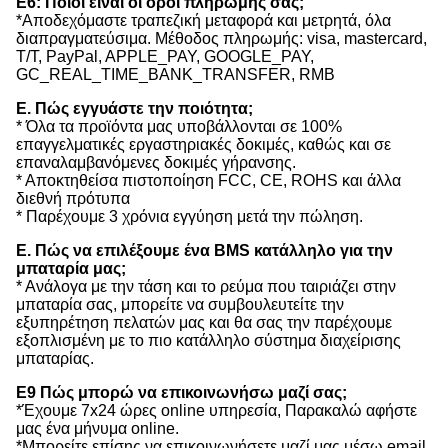
Ε6: Ποιοι είναι οι όροι πληρωμής σας;
*Αποδεχόμαστε τραπεζική μεταφορά και μετρητά, όλα
διαπραγματεύσιμα. Μέθοδος πληρωμής: visa, mastercard,
T/T, PayPal, APPLE_PAY, GOOGLE_PAY,
GC_REAL_TIME_BANK_TRANSFER, RMB
Ε. Πώς εγγυάστε την ποιότητα;
* Όλα τα προϊόντα μας υποβάλλονται σε 100%
επαγγελματικές εργαστηριακές δοκιμές, καθώς και σε
επαναλαμβανόμενες δοκιμές γήρανσης.
* Αποκτηθείσα πιστοποίηση FCC, CE, ROHS και άλλα
διεθνή πρότυπα
* Παρέχουμε 3 χρόνια εγγύηση μετά την πώληση.
Ε. Πώς να επιλέξουμε ένα BMS κατάλληλο για την
μπαταρία μας;
* Ανάλογα με την τάση και το ρεύμα που ταιριάζει στην
μπαταρία σας, μπορείτε να συμβουλευτείτε την
εξυπηρέτηση πελατών μας και θα σας την παρέχουμε
εξοπλισμένη με το πιο κατάλληλο σύστημα διαχείρισης
μπαταρίας.
Ε9 Πώς μπορώ να επικοινωνήσω μαζί σας;
*Έχουμε 7x24 ώρες online υπηρεσία, Παρακαλώ αφήστε
μας ένα μήνυμα online.
*Μπορείτε επίσης να επικοινωνήσετε μαζί μας μέσω email,