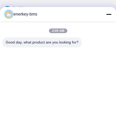
Διεύθυνση
enerkey-bms
Περιοχή Α, 9ος όροφος, κτίριο Γ, βιομηχανικό πάρκο
χαμηλών ανθρακούχων εκπομπών Guancheng, κοινότητα
Shangcun, οδός Gongming, περιοχή Guangming,
2:05 AM
Shenzhen, Κίνα, 518106
Good day, what product are you looking for?
Τηλ.
86--15387469240
Ηλεκτρονικό
kiwi@enerkey.cn
Πολιτική μυστικότητας
|
Sitemap
| Καλή ποιότητα της Κίνας
Πίνακας BMS μπαταρίας Προμηθευτής. Πνευματικά δικαιώματα ©
2024-2026 Shenzhen Juyi Science And Trade Co., Ltd. .
Διατηρούνται όλα τα πνευματικά δικαιώματα.
粤ICP备2025404258