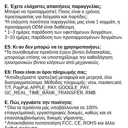
Ε. Έχετε ελάχιστες απαιτήσεις παραγγελίας;
Μπορεί να προσαρμοστεί; Ποιος είναι ο χρόνος
προετοιμασίας για δείγματα και παρτίδες;
*Η ελάχιστη ποσότητα παραγγελίας μας είναι 1 κομμάτι, η
προσαρμογή ODM είναι διαθέσιμη.
* 1~3 ημέρες παράδοση των υφιστάμενων δειγμάτων,
3~10 ημέρες παράδοση των προσαρμοσμένων δειγμάτων.
Ε5: Κι αν δεν μπορώ να το χρησιμοποιήσω;
*Τα συνηθισμένα προϊόντα έχουν βίντεο διδασκαλίας,
μπορούμε επίσης να υποστηρίξουμε την καθοδήγηση
ηλεκτρονικών βίντεο κλήσεων από μηχανικούς.
Ε6: Ποιοι είναι οι όροι πληρωμής σας;
*Αποδεχόμαστε τραπεζική μεταφορά και μετρητά, όλα
διαπραγματεύσιμα. Μέθοδος πληρωμής: visa, mastercard,
T/T, PayPal, APPLE_PAY, GOOGLE_PAY,
GC_REAL_TIME_BANK_TRANSFER, RMB
Ε. Πώς εγγυάστε την ποιότητα;
* Όλα τα προϊόντα μας υποβάλλονται σε 100%
επαγγελματικές εργαστηριακές δοκιμές, καθώς και σε
επαναλαμβανόμενες δοκιμές γήρανσης.
* Αποκτηθείσα πιστοποίηση FCC, CE, ROHS και άλλα