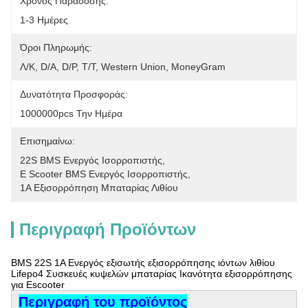
Χρόνος Παράδοσης:
1-3 Ημέρες
Όροι Πληρωμής:
Λ/Κ, D/A, D/P, T/T, Western Union, MoneyGram
Δυνατότητα Προσφοράς:
1000000pcs Την Ημέρα
Επισημαίνω:
22S BMS Ενεργός Ισορροπιστής
, 
E Scooter BMS Ενεργός Ισορροπιστής
, 
1A Εξισορρόπηση Μπαταρίας Λιθίου
Περιγραφή Προϊόντων
BMS 22S 1A Ενεργός εξισωτής εξισορρόπησης ιόντων λιθίου
Lifepo4 Συσκευές κυψελών μπαταρίας Ικανότητα εξισορρόπησης
για Escooter
Περιγραφή του προϊόντος