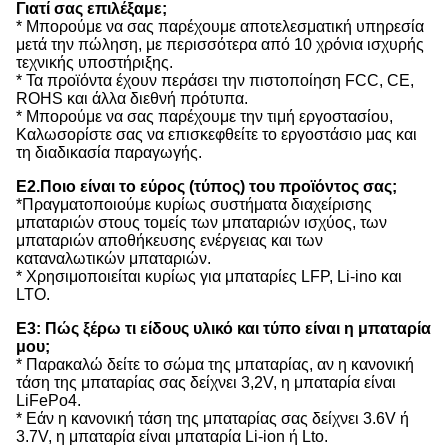
Γιατί σας επιλέξαμε;
* Μπορούμε να σας παρέχουμε αποτελεσματική υπηρεσία
μετά την πώληση, με περισσότερα από 10 χρόνια ισχυρής
τεχνικής υποστήριξης.
* Τα προϊόντα έχουν περάσει την πιστοποίηση FCC, CE,
ROHS και άλλα διεθνή πρότυπα.
* Μπορούμε να σας παρέχουμε την τιμή εργοστασίου,
Καλωσορίστε σας να επισκεφθείτε το εργοστάσιο μας και
τη διαδικασία παραγωγής.
Ε2.Ποιο είναι το εύρος (τύπος) του προϊόντος σας;
*Πραγματοποιούμε κυρίως συστήματα διαχείρισης
μπαταριών στους τομείς των μπαταριών ισχύος, των
μπαταριών αποθήκευσης ενέργειας και των
καταναλωτικών μπαταριών.
* Χρησιμοποιείται κυρίως για μπαταρίες LFP, Li-ino και
LTO.
Ε3: Πώς ξέρω τι είδους υλικό και τύπο είναι η μπαταρία
μου;
* Παρακαλώ δείτε το σώμα της μπαταρίας, αν η κανονική
τάση της μπαταρίας σας δείχνει 3,2V, η μπαταρία είναι
LiFePo4.
* Εάν η κανονική τάση της μπαταρίας σας δείχνει 3.6V ή
3.7V, η μπαταρία είναι μπαταρία Li-ion ή Lto.