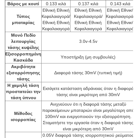
Βάρος με κουτί
0.133 κιλά
0.137 κιλά
0.143 κιλά
Εθνική Εθνική
Εθνική Εθνική
Εθνική Εθνική
Τύπος
Κεφαλαιαγορά/
Κεφαλαιαγορά/
Κεφαλαιαγορά/
μπαταρίας
Εθνική Εθνική
Εθνική Εθνική
Εθνική Εθνική
Κεφαλαιαγορά
Κεφαλαιαγορά
Κεφαλαιαγορά
Μονό
Πεδίο
λειτουργίας
3.0v-4.5v
τάσης κυψέλης
Εξισορροπημένη
Υποστήριξη (μη συμβουλές)
Κασκάδα
Ακριβότητα
εξισορρόπησης
Διαφορά τάσης 30mV (τυπική τιμή)
τάσης
Η χαμηλή τάση
Εισάγετε κατάσταση αδράνειας όταν η διαφορά
προστατεύει την
τάσης είναι μικρότερη από 30mV
τάση ύπνου
Ανιχνεύουν ότι η διαφορά τάσης μεταξύ
παρακείμενων μπαταριών είναι μεγαλύτερη από
Μέθοδος
100mV και ενεργοποιούν την εξισορρόπηση.
ισορροπίας
Σταματήστε την εργασία όταν η διαφορά τάσης
είναι μικρότερη από 30mV
0.05V διαφορά τάσης ισορροπητικού ρεύματος