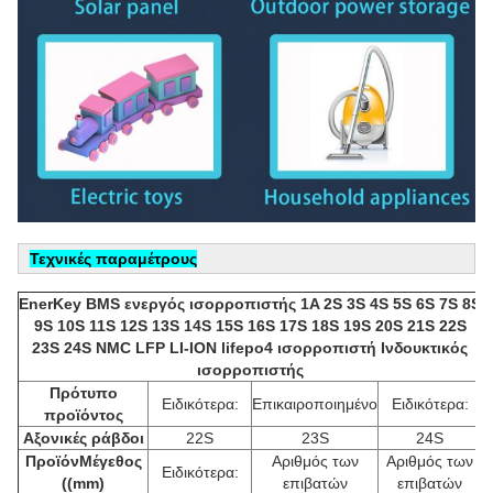
Τεχνικές παραμέτρους
EnerKey BMS ενεργός ισορροπιστής 1A 2S 3S 4S 5S 6S 7S 8S
9S 10S 11S 12S 13S 14S 15S 16S 17S 18S 19S 20S 21S 22S
23S 24S NMC LFP LI-ION lifepo4 ισορροπιστή Ινδουκτικός
ισορροπιστής
Πρότυπο
Ειδικότερα:
Επικαιροποιημένο
Ειδικότερα:
προϊόντος
Αξονικές ράβδοι
22S
23S
24S
Προϊόν
Μέγεθος
Αριθμός των
Αριθμός των
Ειδικότερα:
((mm)
επιβατών
επιβατών