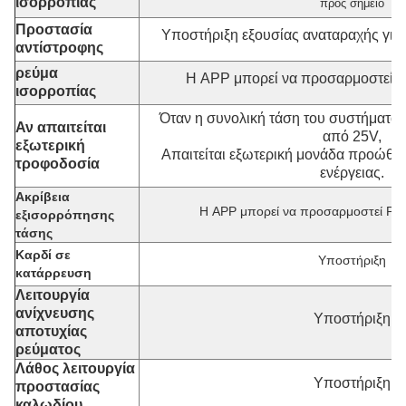
ισορροπίας
προς σημείο
Προστασία
Υποστήριξη εξουσίας αναταραχής για
αντίστροφης
ρεύμα
Η APP μπορεί να προσαρμοστεί Ρυ
ισορροπίας
Όταν η συνολική τάση του συστήματος
Αν απαιτείται
από 25V,
εξωτερική
Απαιτείται εξωτερική μονάδα προώθη
τροφοδοσία
ενέργειας.
Ακρίβεια
Η APP μπορεί να προσαρμοστεί Ρυ
εξισορρόπησης
τάσης
Καρδί σε
Υποστήριξη
κατάρρευση
Λειτουργία
ανίχνευσης
Υποστήριξη
αποτυχίας
ρεύματος
Λάθος λειτουργία
Υποστήριξη
προστασίας
καλωδίου