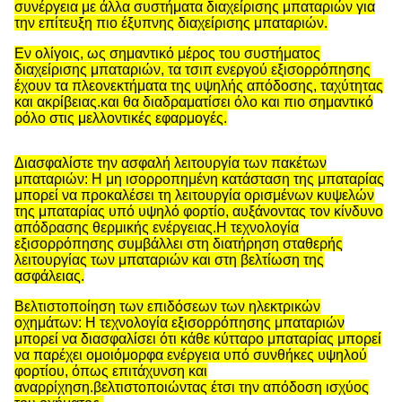
συνέργεια με άλλα συστήματα διαχείρισης μπαταριών για
την επίτευξη πιο έξυπνης διαχείρισης μπαταριών.
Εν ολίγοις, ως σημαντικό μέρος του συστήματος
διαχείρισης μπαταριών, τα τσιπ ενεργού εξισορρόπησης
έχουν τα πλεονεκτήματα της υψηλής απόδοσης, ταχύτητας
και ακρίβειας.και θα διαδραματίσει όλο και πιο σημαντικό
ρόλο στις μελλοντικές εφαρμογές.
Διασφαλίστε την ασφαλή λειτουργία των πακέτων
μπαταριών: Η μη ισορροπημένη κατάσταση της μπαταρίας
μπορεί να προκαλέσει τη λειτουργία ορισμένων κυψελών
της μπαταρίας υπό υψηλό φορτίο, αυξάνοντας τον κίνδυνο
απόδρασης θερμικής ενέργειας.Η τεχνολογία
εξισορρόπησης συμβάλλει στη διατήρηση σταθερής
λειτουργίας των μπαταριών και στη βελτίωση της
ασφάλειας.
Βελτιστοποίηση των επιδόσεων των ηλεκτρικών
οχημάτων: Η τεχνολογία εξισορρόπησης μπαταριών
μπορεί να διασφαλίσει ότι κάθε κύτταρο μπαταρίας μπορεί
να παρέχει ομοιόμορφα ενέργεια υπό συνθήκες υψηλού
φορτίου, όπως επιτάχυνση και
αναρρίχηση.βελτιστοποιώντας έτσι την απόδοση ισχύος