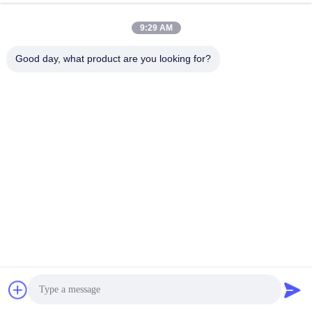
9:29 AM
Good day, what product are you looking for?
Εγχειρίδιο χρήσης
Διάγραμμα καλωδίωσης
Όταν χρησιμοποιείται για πακέτα μπαταριών με 
λιγότερες από 24 κυψέλες στη σειρά, η άδεια καρφίτσα 
αναστέλλεται.