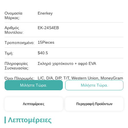
Ονομασία
Enerkey
Μάρκας:
Αριθμός
EK-24S4EB
Μοντέλου:
15Pieces
Τροποποιημένο:
$40.5
Τιμή:
Πληροφορίες
Σκληρό χαρτόκουτο + αφρό EVA
Συσκευασίας:
L/C, D/A, D/P, T/T, Western Union, MoneyGram
Όροι Πληρωμής:
Μιλήστε Τώρα.
Μιλήστε Τώρα.
Λεπτομέρειες
Περιγραφή Προϊόντων
Λεπτομέρειες