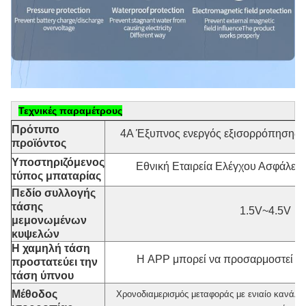
Τεχνικές παραμέτρους
Πρότυπο
4Α Έξυπνος ενεργός εξισορρόπησης 
προϊόντος
Υποστηριζόμενος
Εθνική Εταιρεία Ελέγχου Ασφάλει
τύπος μπαταρίας
Πεδίο συλλογής
τάσης
1.5V~4.5V
μεμονωμένων
κυψελών
Η χαμηλή τάση
Η APP μπορεί να προσαρμοστεί Ρυ
προστατεύει την
τάση ύπνου
Μέθοδος
Χρονοδιαμερισμός μεταφοράς με ενιαίο κανάλι,