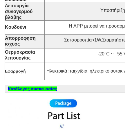
Λειτουργία
Υποστήριξη
συναγερμού
βλάβης
Η APP μπορεί να προσαρμοστ
Κουδούνι
Απορρόφηση
Σε ισορροπία≈1W,Σταματήστε 
ισχύος
Θερμοκρασία
-20°C ~ +55°C
λειτουργίας
Ηλεκτρικά παιχνίδια, ηλεκτρικό αυτοκίν
Εφαρμογή
Κατάλογος συσκευασίας