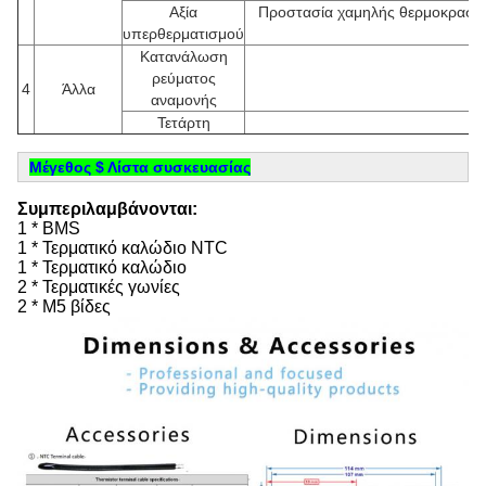
Αξία
Προστασία χαμηλής θερμοκρασία
υπερθερματισμού
-1
Κατανάλωση
ρεύματος
4
Άλλα
αναμονής
Τετάρτη
Μέγεθος $ Λίστα συσκευασίας
Συμπεριλαμβάνονται:
1 * BMS
1 * Τερματικό καλώδιο NTC
1 * Τερματικό καλώδιο
2 * Τερματικές γωνίες
2 * M5 βίδες