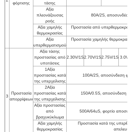
φόρτισης
τάσης
Αξία
πλεονάζουσας
80A/2S, αποσυνδέστε 
ροής
Αξία χαμηλής
Προστασία από υπερθερμοκρασί
θερμοκρασίας
5
Αξία
Προστασία χαμηλής θερμοκρασία
υπερθερματισμού
0
Αξία τάσης
προστασίας από
2.30V/1S
2.70V/1S
2.75V/1S
3.0V/
υποτάσεις
1Αξία
προστασίας κατά
100A/2S, αποσύνδεση φορ
της υπερχείλισης
2Αξία
Προστασία
προστασίας κατά
150A/0.5S, αποσύνδεση φο
3
απορρίψεων
της υπερχείλισης
Αξία προστασίας
από
500A/64uS, φορτίο αποσύνδ
βραχυκύκλωμα
Αξία χαμηλής
Προστασία κατά της υπερθε
θερμοκρασίας
απελευθέ