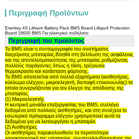
Περιγραφή Προϊόντων
Enerkey 4S Lithium Battery Pack BMS Board Lifepo4 Protection
Board 18650 BMS Για ηλεκτρικό ποδήλατο
Περιγραφή του προϊόντος
Το BMS είναι η συντομογραφία του συστήματος
διαχείρισης μπαταρίας.Βοηθά στη βελτίωση της ασφάλειας
και της αποτελεσματικότητας της μπαταρίας ρυθμίζοντας
πολλούς παράγοντες όπως η τάση, τρέχουσα
θερμοκρασία και κατάσταση φόρτισης.
Το BMS αποτελείται από πολλά εξαρτήματα (αισθητήρας,
κύκλωμα ελέγχου, μικροελεγκτή, διεπαφή επικοινωνίας) τα
οποία συνεργάζονται για τον έλεγχο της απόδοσης της
μπαταρίας.
(1) Μικροελεγκτής
Η κεντρική μονάδα επεξεργασίας του BMS, συλλέγει
δεδομένα από πολλούς αισθητήρες, και στη συνέχεια το
εσωτερικό πρόγραμμα ελέγχου χρησιμοποιεί αυτά τα
δεδομένα για να λειτουργήσει η μπαταρία.
(2) Αισθητήρες
Οι αισθητήρες παρακολουθούν τα περισσότερα
χαρακτηριστικά της μπαταρίας, συμπεριλαμβανομένης της