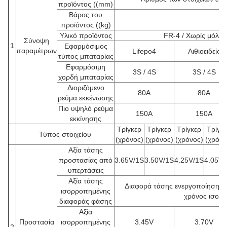
προϊόντος ((mm)
Βάρος του
προϊόντος ((kg)
Υλικό προϊόντος
FR-4 / Χωρίς μόλυ
Σύνοψη
1
Εφαρμόσιμος
παραμέτρων
Lifepo4
Λιθιοειδείς
τύπος μπαταρίας
Εφαρμόσιμη
3S / 4S
3S / 4S
χορδή μπαταρίας
Διοριζόμενο
80A
80A
ρεύμα εκκένωσης
Πιο υψηλό ρεύμα
150A
150A
εκκίνησης
Τρίγκερ
Τρίγκερ
Τρίγκερ
Τρίγκ
Τύπος στοιχείου
(χρόνος)
(χρόνος)
(χρόνος)
(χρόνο
Αξία τάσης
προστασίας από
3.65V/1S
3.50V/1S
4.25V/1S
4.05V/
υπερτάσεις
Αξία τάσης
Διαφορά τάσης ενεργοποίησης 3
ισορροπημένης
χρόνος ισορρ
διαφοράς φάσης
Αξία
Προστασία
ισορροπημένης
3.45V
3.70V
2