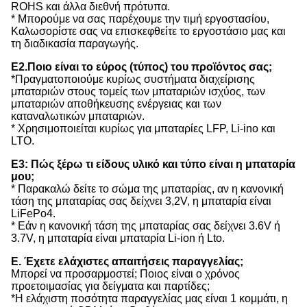
ROHS και άλλα διεθνή πρότυπα.
* Μπορούμε να σας παρέχουμε την τιμή εργοστασίου,
Καλωσορίστε σας να επισκεφθείτε το εργοστάσιο μας και
τη διαδικασία παραγωγής.
Ε2.Ποιο είναι το εύρος (τύπος) του προϊόντος σας;
*Πραγματοποιούμε κυρίως συστήματα διαχείρισης
μπαταριών στους τομείς των μπαταριών ισχύος, των
μπαταριών αποθήκευσης ενέργειας και των
καταναλωτικών μπαταριών.
* Χρησιμοποιείται κυρίως για μπαταρίες LFP, Li-ino και
LTO.
Ε3: Πώς ξέρω τι είδους υλικό και τύπο είναι η μπαταρία
μου;
* Παρακαλώ δείτε το σώμα της μπαταρίας, αν η κανονική
τάση της μπαταρίας σας δείχνει 3,2V, η μπαταρία είναι
LiFePo4.
* Εάν η κανονική τάση της μπαταρίας σας δείχνει 3.6V ή
3.7V, η μπαταρία είναι μπαταρία Li-ion ή Lto.
Ε. Έχετε ελάχιστες απαιτήσεις παραγγελίας;
Μπορεί να προσαρμοστεί; Ποιος είναι ο χρόνος
προετοιμασίας για δείγματα και παρτίδες;
*Η ελάχιστη ποσότητα παραγγελίας μας είναι 1 κομμάτι, η