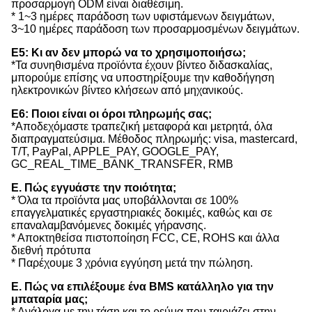
προσαρμογή ODM είναι διαθέσιμη.
* 1~3 ημέρες παράδοση των υφιστάμενων δειγμάτων,
3~10 ημέρες παράδοση των προσαρμοσμένων δειγμάτων.
Ε5: Κι αν δεν μπορώ να το χρησιμοποιήσω;
*Τα συνηθισμένα προϊόντα έχουν βίντεο διδασκαλίας,
μπορούμε επίσης να υποστηρίξουμε την καθοδήγηση
ηλεκτρονικών βίντεο κλήσεων από μηχανικούς.
Ε6: Ποιοι είναι οι όροι πληρωμής σας;
*Αποδεχόμαστε τραπεζική μεταφορά και μετρητά, όλα
διαπραγματεύσιμα. Μέθοδος πληρωμής: visa, mastercard,
T/T, PayPal, APPLE_PAY, GOOGLE_PAY,
GC_REAL_TIME_BANK_TRANSFER, RMB
Ε. Πώς εγγυάστε την ποιότητα;
* Όλα τα προϊόντα μας υποβάλλονται σε 100%
επαγγελματικές εργαστηριακές δοκιμές, καθώς και σε
επαναλαμβανόμενες δοκιμές γήρανσης.
* Αποκτηθείσα πιστοποίηση FCC, CE, ROHS και άλλα
διεθνή πρότυπα
* Παρέχουμε 3 χρόνια εγγύηση μετά την πώληση.
Ε. Πώς να επιλέξουμε ένα BMS κατάλληλο για την
μπαταρία μας;
* Ανάλογα με την τάση και το ρεύμα που ταιριάζει στην