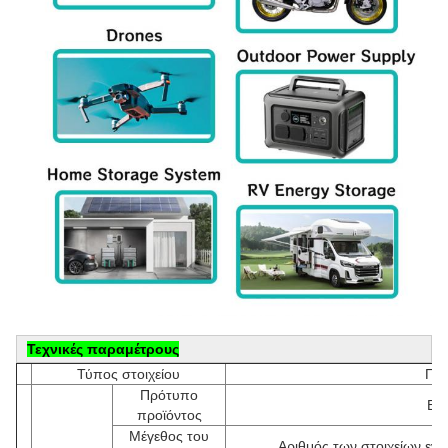
Τεχνικές παραμέτρους
Τύπος στοιχείου
Παρ
Πρότυπο
Ειδ
προϊόντος
Μέγεθος του
Αριθμός των στοιχείων ενε