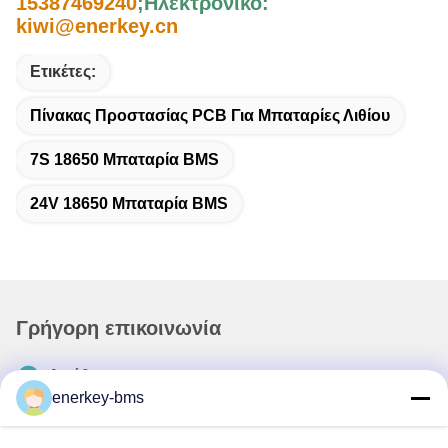
15387469240
;
Ηλεκτρονικό:
kiwi@enerkey.cn
Ετικέτες:
Πίνακας Προστασίας PCB Για Μπαταρίες Λιθίου
7S 18650 Μπαταρία BMS
24V 18650 Μπαταρία BMS
Γρήγορη επικοινωνία
Διεύθυνση
enerkey-bms
Περιοχή Α, 9ος όροφος, κτίριο Γ, βιομηχανικό πάρκο
χαμηλών ανθρακούχων εκπομπών Guancheng, κοινότητα