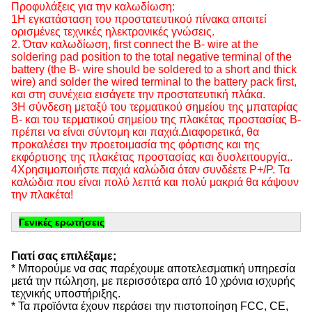
Προφυλάξεις για την καλωδίωση:
1Η εγκατάσταση του προστατευτικού πίνακα απαιτεί
ορισμένες τεχνικές ηλεκτρονικές γνώσεις.
2. Όταν καλωδίωση, first connect the B- wire at the
soldering pad position to the total negative terminal of the
battery (the B- wire should be soldered to a short and thick
wire) and solder the wired terminal to the battery pack first,
και στη συνέχεια εισάγετε την προστατευτική πλάκα.
3Η σύνδεση μεταξύ του τερματικού σημείου της μπαταρίας
Β- και του τερματικού σημείου της πλακέτας προστασίας Β-
πρέπει να είναι σύντομη και παχιά.Διαφορετικά, θα
προκαλέσει την προετοιμασία της φόρτισης και της
εκφόρτισης της πλακέτας προστασίας και δυσλειτουργία..
4Χρησιμοποιήστε παχιά καλώδια όταν συνδέετε P+/P. Τα
καλώδια που είναι πολύ λεπτά και πολύ μακριά θα κάψουν
την πλακέτα!
Γενικές ερωτήσεις
Γιατί σας επιλέξαμε;
* Μπορούμε να σας παρέχουμε αποτελεσματική υπηρεσία
μετά την πώληση, με περισσότερα από 10 χρόνια ισχυρής
τεχνικής υποστήριξης.
* Τα προϊόντα έχουν περάσει την πιστοποίηση FCC, CE,