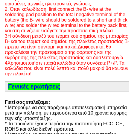
ορισμένες τεχνικές ηλεκτρονικές γνώσεις.
2. Όταν καλωδίωση, first connect the B- wire at the
soldering pad position to the total negative terminal of the
battery (the B- wire should be soldered to a short and thick
wire) and solder the wired terminal to the battery pack first,
και στη συνέχεια εισάγετε την προστατευτική πλάκα.
3Η σύνδεση μεταξύ του τερματικού σημείου της μπαταρίας
Β- και του τερματικού σημείου της πλακέτας προστασίας Β-
πρέπει να είναι σύντομη και παχιά.Διαφορετικά, θα
προκαλέσει την προετοιμασία της φόρτισης και της
εκφόρτισης της πλακέτας προστασίας και δυσλειτουργία..
4Χρησιμοποιήστε παχιά καλώδια όταν συνδέετε P+/P. Τα
καλώδια που είναι πολύ λεπτά και πολύ μακριά θα κάψουν
την πλακέτα!
Γενικές ερωτήσεις
Γιατί σας επιλέξαμε;
* Μπορούμε να σας παρέχουμε αποτελεσματική υπηρεσία
μετά την πώληση, με περισσότερα από 10 χρόνια ισχυρής
τεχνικής υποστήριξης.
* Τα προϊόντα έχουν περάσει την πιστοποίηση FCC, CE,
ROHS και άλλα διεθνή πρότυπα.