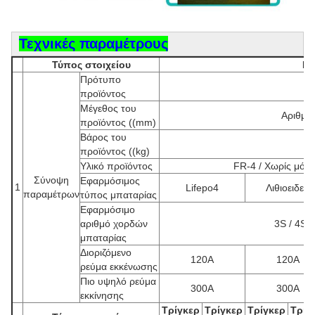
Τεχνικές παραμέτρους
Τύπος στοιχείου
Πα
Πρότυπο
Ε
προϊόντος
Μέγεθος του
Αριθμό
προϊόντος ((mm)
Βάρος του
προϊόντος ((kg)
Υλικό προϊόντος
FR-4 / Χωρίς μόλ
Σύνοψη
Εφαρμόσιμος
1
Lifepo4
Λιθιοειδείς
παραμέτρων
τύπος μπαταρίας
Εφαρμόσιμο
αριθμό χορδών
3S / 4S /
μπαταρίας
Διοριζόμενο
120Α
120Α
ρεύμα εκκένωσης
Πιο υψηλό ρεύμα
300A
300A
εκκίνησης
Τρίγκερ
Τρίγκερ
Τρίγκερ
Τρίγ