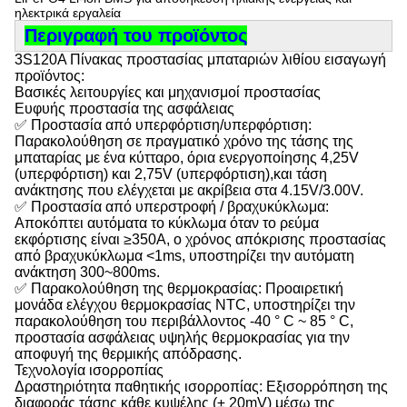
ηλεκτρικά εργαλεία
Περιγραφή του προϊόντος
3S120A Πίνακας προστασίας μπαταριών λιθίου εισαγωγή
προϊόντος:
Βασικές λειτουργίες και μηχανισμοί προστασίας
Ευφυής προστασία της ασφάλειας
✅ Προστασία από υπερφόρτιση/υπερφόρτιση:
Παρακολούθηση σε πραγματικό χρόνο της τάσης της
μπαταρίας με ένα κύτταρο, όρια ενεργοποίησης 4,25V
(υπερφόρτιση) και 2,75V (υπερφόρτιση),και τάση
ανάκτησης που ελέγχεται με ακρίβεια στα 4.15V/3.00V.
✅ Προστασία από υπερστροφή / βραχυκύκλωμα:
Αποκόπτει αυτόματα το κύκλωμα όταν το ρεύμα
εκφόρτισης είναι ≥350A, ο χρόνος απόκρισης προστασίας
από βραχυκύκλωμα <1ms, υποστηρίζει την αυτόματη
ανάκτηση 300~800ms.
✅ Παρακολούθηση της θερμοκρασίας: Προαιρετική
μονάδα ελέγχου θερμοκρασίας NTC, υποστηρίζει την
παρακολούθηση του περιβάλλοντος -40 ° C ~ 85 ° C,
προστασία ασφάλειας υψηλής θερμοκρασίας για την
αποφυγή της θερμικής απόδρασης.
Τεχνολογία ισορροπίας
Δραστηριότητα παθητικής ισορροπίας: Εξισορρόπηση της
διαφοράς τάσης κάθε κυψέλης (± 20mV) μέσω της