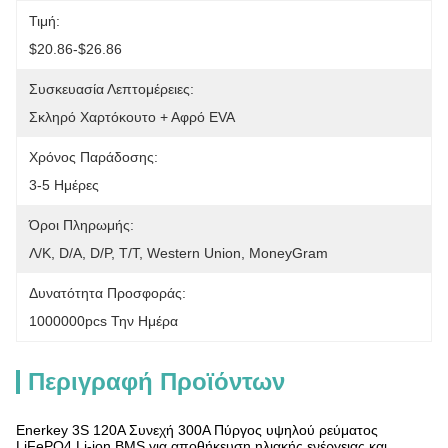
Τιμή:
$20.86-$26.86
Συσκευασία Λεπτομέρειες:
Σκληρό Χαρτόκουτο + Αφρό EVA
Χρόνος Παράδοσης:
3-5 Ημέρες
Όροι Πληρωμής:
Λ/Κ, D/A, D/P, T/T, Western Union, MoneyGram
Δυνατότητα Προσφοράς:
1000000pcs Την Ημέρα
Περιγραφή Προϊόντων
Enerkey 3S 120A Συνεχή 300A Πύργος υψηλού ρεύματος
LiFePO4 Li-ion BMS για αποθήκευση ηλιακής ενέργειας και