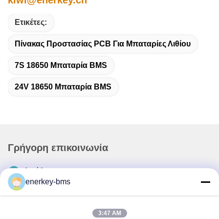
kiwi@enerkey.cn
Ετικέτες:
Πίνακας Προστασίας PCB Για Μπαταρίες Λιθίου
7S 18650 Μπαταρία BMS
24V 18650 Μπαταρία BMS
Γρήγορη επικοινωνία
Διεύθυνση
enerkey-bms
Περιοχή Α, 9ος όροφος, κτίριο Γ, βιομηχανικό πάρκο
χαμηλών ανθρακούχων εκπομπών Guancheng, κοινότητα
Shangcun, οδός Gongming, περιοχή Guangming,
3:47 AM
Shenzhen, Κίνα, 518106