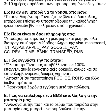
3~10 ημέρες παράδοση των προσαρμοσμένων δειγμάτων.
Ε5: Κι αν δεν μπορώ να το χρησιμοποιήσω;
*Τα συνηθισμένα προϊόντα έχουν βίντεο διδασκαλίας,
μπορούμε επίσης να υποστηρίξουμε την καθοδήγηση
ηλεκτρονικών βίντεο κλήσεων από μηχανικούς.
Ε6: Ποιοι είναι οι όροι πληρωμής σας;
*Αποδεχόμαστε τραπεζική μεταφορά και μετρητά, όλα
διαπραγματεύσιμα. Μέθοδος πληρωμής: visa, mastercard,
T/T, PayPal, APPLE_PAY, GOOGLE_PAY,
GC_REAL_TIME_BANK_TRANSFER, RMB
Ε. Πώς εγγυάστε την ποιότητα;
* Όλα τα προϊόντα μας υποβάλλονται σε 100%
επαγγελματικές εργαστηριακές δοκιμές, καθώς και σε
επαναλαμβανόμενες δοκιμές γήρανσης.
* Αποκτηθείσα πιστοποίηση FCC, CE, ROHS και άλλα
διεθνή πρότυπα
* Παρέχουμε 3 χρόνια εγγύηση μετά την πώληση.
Ε. Πώς να επιλέξουμε ένα BMS κατάλληλο για την
μπαταρία μας;
* Ανάλογα με την τάση και το ρεύμα που ταιριάζει στην
μπαταρία σας, μπορείτε να συμβουλευτείτε την