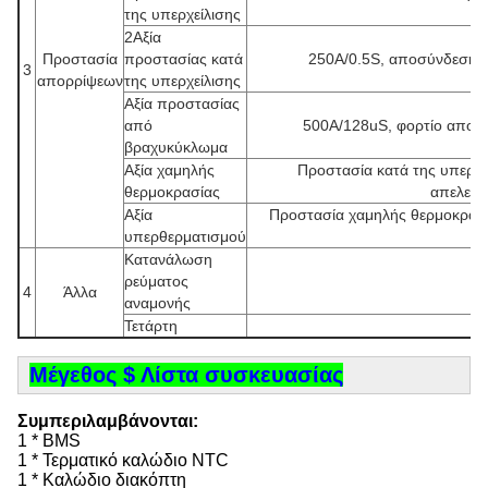
της υπερχείλισης
2Αξία
Προστασία
προστασίας κατά
250A/0.5S, αποσύνδεση φ
3
απορρίψεων
της υπερχείλισης
Αξία προστασίας
από
500A/128uS, φορτίο αποσ
βραχυκύκλωμα
Αξία χαμηλής
Προστασία κατά της υπερθ
θερμοκρασίας
απελευθ
Αξία
Προστασία χαμηλής θερμοκρασ
υπερθερματισμού
Κατανάλωση
ρεύματος
4
Άλλα
αναμονής
Τετάρτη
Μέγεθος $ Λίστα συσκευασίας
Συμπεριλαμβάνονται:
1 * BMS
1 * Τερματικό καλώδιο NTC
1 * Καλώδιο διακόπτη