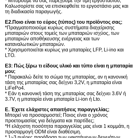
* Μπορούμε να σας παρέχουμε την τιμή εργοστασίου,
Καλωσορίστε σας να επισκεφθείτε το εργοστάσιο μας και
τη διαδικασία παραγωγής.
Ε2.Ποιο είναι το εύρος (τύπος) του προϊόντος σας;
*Πραγματοποιούμε κυρίως συστήματα διαχείρισης
μπαταριών στους τομείς των μπαταριών ισχύος, των
μπαταριών αποθήκευσης ενέργειας και των
καταναλωτικών μπαταριών.
* Χρησιμοποιείται κυρίως για μπαταρίες LFP, Li-ino και
LTO.
Ε3: Πώς ξέρω τι είδους υλικό και τύπο είναι η μπαταρία
μου;
* Παρακαλώ δείτε το σώμα της μπαταρίας, αν η κανονική
τάση της μπαταρίας σας δείχνει 3,2V, η μπαταρία είναι
LiFePo4.
* Εάν η κανονική τάση της μπαταρίας σας δείχνει 3.6V ή
3.7V, η μπαταρία είναι μπαταρία Li-ion ή Lto.
Ε. Έχετε ελάχιστες απαιτήσεις παραγγελίας;
Μπορεί να προσαρμοστεί; Ποιος είναι ο χρόνος
προετοιμασίας για δείγματα και παρτίδες;
*Η ελάχιστη ποσότητα παραγγελίας μας είναι 1 κομμάτι, η
προσαρμογή ODM είναι διαθέσιμη.
* 1~3 ημέρες παράδοση των υφιστάμενων δειγμάτων,