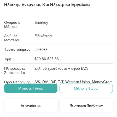
Ηλιακής Ενέργειας Και Ηλεκτρικά Εργαλεία
Ονομασία
Enerkey
Μάρκας:
Αριθμός
Ειδικότερα:
Μοντέλου:
5pieces
Τροποποιημένο:
$20.86-$26.86
Τιμή:
Πληροφορίες
Σκληρό χαρτόκουτο + αφρό EVA
Συσκευασίας:
Λ/Κ, D/A, D/P, T/T, Western Union, MoneyGram
Όροι Πληρωμής:
Μιλήστε Τώρα.
Μιλήστε Τώρα.
Λεπτομέρειες
Περιγραφή Προϊόντων