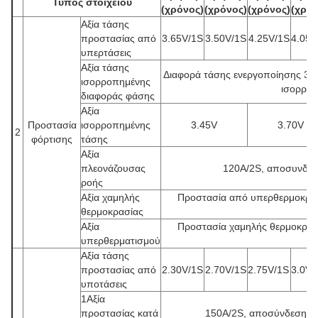
Τύπος στοιχείου
(χρόνος)
(χρόνος)
(χρόνος)
(χρόν
Αξία τάσης
προστασίας από
3.65V/1S
3.50V/1S
4.25V/1S
4.05V
υπερτάσεις
Αξία τάσης
Διαφορά τάσης ενεργοποίησης 30m
ισορροπημένης
ισορροπ
διαφοράς φάσης
Αξία
Προστασία
ισορροπημένης
3.45V
3.70V
2
φόρτισης
τάσης
Αξία
πλεονάζουσας
120A/2S, αποσυνδέστ
ροής
Αξία χαμηλής
Προστασία από υπερθερμοκρασ
θερμοκρασίας
Αξία
Προστασία χαμηλής θερμοκρασ
υπερθερματισμού
Αξία τάσης
προστασίας από
2.30V/1S
2.70V/1S
2.75V/1S
3.0V/
υποτάσεις
1Αξία
προστασίας κατά
150A/2S, αποσύνδεση φο