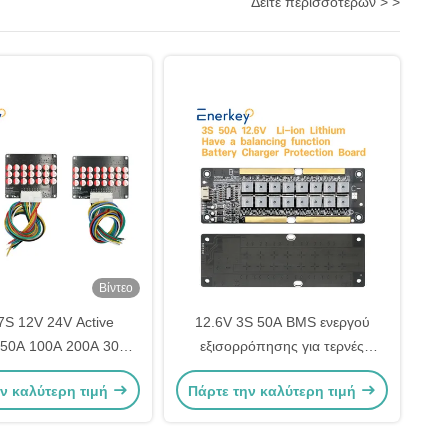
Δείτε περισσότερων > >
Βίντεο
7S 12V 24V Active
12.6V 3S 50A BMS ενεργού
150A 100A 200A 300A
εξισορρόπησης για τερνές
Πίνακα προστασίας
μπαταρίες λιθίου
ν καλύτερη τιμή
Πάρτε την καλύτερη τιμή
αταρίας λιθίου