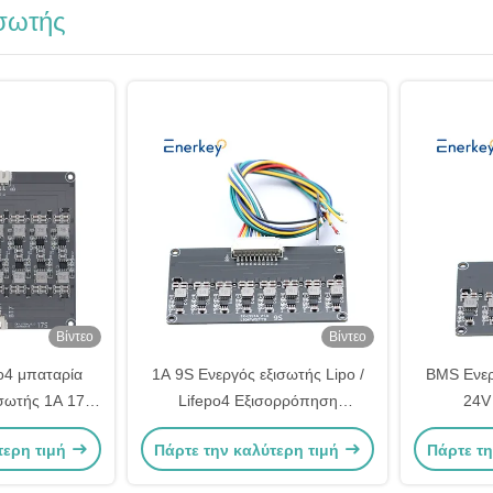
σωτής
Βίντεο
Βίντεο
po4 μπαταρία
1Α 9S Ενεργός εξισωτής Lipo /
BMS Ενερ
ισωτής 1A 17S
Lifepo4 Εξισορρόπηση
24V
 μεταφοράς
μεταφοράς ενέργειας μπαταρίας
Εξισορρόπ
τερη τιμή
Πάρτε την καλύτερη τιμή
Πάρτε τη
ιας