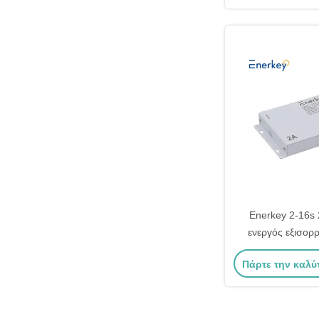
Enerkey 2-16s
ενεργός εξισορ
Lifepo4/Li-ion 
Πάρτε την καλύ
μπαταρ