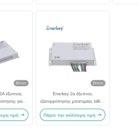
Βίντεο
Βίντεο
 2A έξυπνος
Enerkey 2a έξυπνος
ρόπησης για
εξισορρόπησης μπαταρίας λιθίου
εξισορρόπηση
ενεργός εξισορρόπησης για το
τερη τιμή
Πάρτε την καλύτερη τιμή
ίας
σύστημα αποθήκευσης στο σπίτι