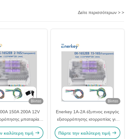
Δείτε περισσότερων > >
Βίντεο
Βίντεο
100A 150A 200A 12V
Enerkey 1A-2A έξυπνος ενεργός
ορρόπησης μπαταρίας
εξισορρόπησης ισορροπίας για
αρίες Lifepo4/Li-ion
15S/16S Lifepo4/Li-ion μπαταρία
ν καλύτερη τιμή
Πάρτε την καλύτερη τιμή