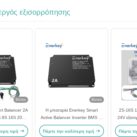
εργός εξισορρόπησης
Βίντεο
Βίντεο
t Balancer 2A
Η μπαταρία Enerkey Smart
2S-16S 
S 8S 16S 200A
Active Balancer Inverter BMS με
24V εξισ
ία Lifepo4/Li-
15S-16S 100A 150A με 2A
για μπατ
τερη τιμή
Πάρτε την καλύτερη τιμή
Πάρτε τη
ισορροπητικό ρεύμα