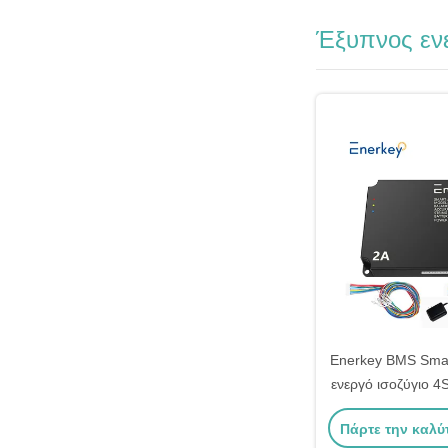
Έξυπνος εν
Enerkey BMS Smar
ενεργό ισοζύγιο 4
2V-100V για μπαταρ
Πάρτε την καλύ
ion