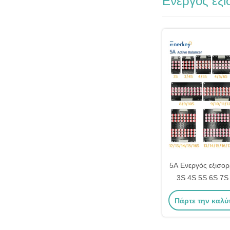
Ενεργός εξ
5A Ενεργός εξισ
3S 4S 5S 6S 7S
Lifepo4 LTO εξ
Πάρτε την καλύ
μπαταρίας 