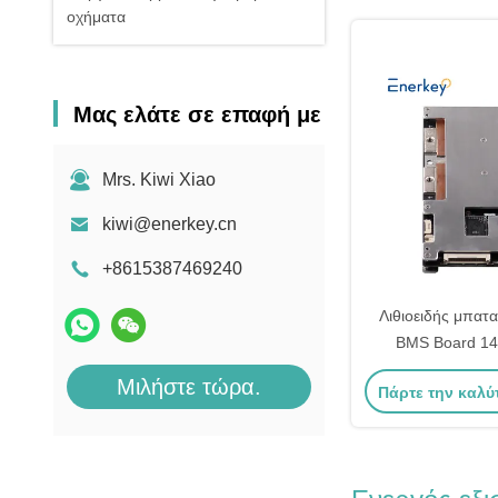
οχήματα
Μας ελάτε σε επαφή με
Mrs. Kiwi Xiao
kiwi@enerkey.cn
+8615387469240
Λιθιοειδής μπατ
BMS Board 14
πρωτόκολλο R
Μιλήστε τώρα.
Πάρτε την καλύ
RS485 CAN