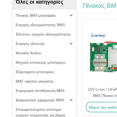
Όλες οι κατηγορίες
Πίνακας BM
Πίνακας BMS μπαταρίας
Ενεργός εξισορρόπησης BMS
Έξυπνος ενεργός εξισορρόπησης
Ενεργός εξισωτής
Μονάδα διόδου
Μηχανή επισκευής μπαταριών
Εξαρτήματα μπαταριών
ΒΜΣ υψηλού ρεύματος
12V Li-ion / LiF
Ενεργειακή αποθήκευση BMS
BMS Πίνακα π
Διαφορετικές εφαρμογές BMS
κυκλώματος Μον
Πάρτε την καλύ
150A Τύπ
Επικαιροποιημένο σύστημα
ενεργού ισορροπίας για βαρέα