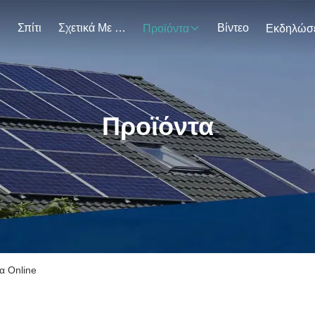
Σπίτι
Σχετικά Με Εμάς
Βίντεο
Προϊόντα
Προϊόντα
α Online