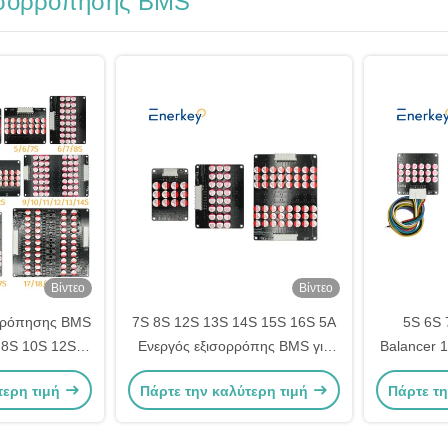
ισορρόπησης BMS
Βίντεο
Βίντεο
ορρόπησης BMS
7S 8S 12S 13S 14S 15S 16S 5A
5S 6S 
 8S 10S 12S
Ενεργός εξισορρόπης BMS για
Balancer 
ισορρόπησης
παροχή ηλεκτρικής ενέργειας
LFP / 
τερη τιμή
Πάρτε την καλύτερη τιμή
Πάρτε τη
λιθίου
έκτακτης ανάγκης
μπ