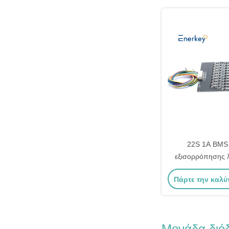
22S 1A BMS
εξισορρόπησης λ
Lifepo4 Η μ
Πάρτε την καλύ
εξισορρόπησης γ
Μονάδα διό