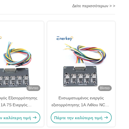
Δείτε περισσότερων > >
Βίντεο
Βίντεο
γός Εξισορρόπησης
Ενσωματωμένος ενεργός
 1A 7S Ενεργός
εξισορρόπησης 1A Λιθίου NCM /
ησης Lipo / Lifepo4
Lifepo4 LFP 6S ισορροπία
ν καλύτερη τιμή
Πάρτε την καλύτερη τιμή
μπαταρίας