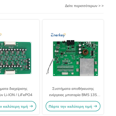
Δείτε περισσότερων > >
ματα διαχείρισης
Συστήματα αποθήκευσης
ν Li-ION / LiFePO4
ενέργειας μπαταρία BMS 13S
14S 15S 50V 55.5V Li-Ion 30A
ν καλύτερη τιμή
Πάρτε την καλύτερη τιμή
40A 50A με RS485