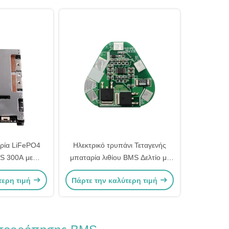
αρία LiFePO4
Ηλεκτρικό τρυπάνι Τεταγενής
S 300A με
μπαταρία λιθίου BMS Δελτίο με
S232 RS422
κορυφαίο ρεύμα εκκίνησης 60A
τερη τιμή
Πάρτε την καλύτερη τιμή
 USART