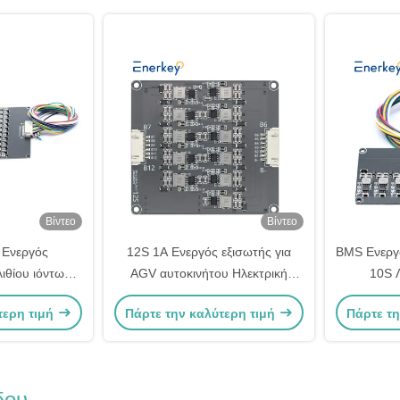
Βίντεο
Βίντεο
 Ενεργός
12S 1A Ενεργός εξισωτής για
BMS Ενεργ
ιθίου ιόντων
AGV αυτοκινήτου Ηλεκτρική
10S Λ
παταρία
μπαταρία ενεργός εξισωτής
Βαθμο
τερη τιμή
Πάρτε την καλύτερη τιμή
Πάρτε τη
ια E Scooter
υποστήριξης κατάρρευσης
μπαταρί
δου