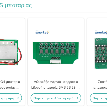
S μπαταρίας
ePO4 μπαταρία
Λιθιοειδής ενεργός ισορροπία
Συστή
ροστασίας
Lifepo4 μπαταρία BMS 8S 29.6V
μπαταριώ
τέλο 4S 100A
25.6V με RS485 RS232 Bt
τερη τιμή
Πάρτε την καλύτερη τιμή
Πάρτε τη
ος PCM