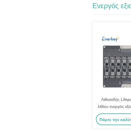
Ενεργός εξι
Λιθιοειδής Life
λιθίου ενεργός εξ
BMS ισορροπία
Πάρτε την καλύ
ενέργε