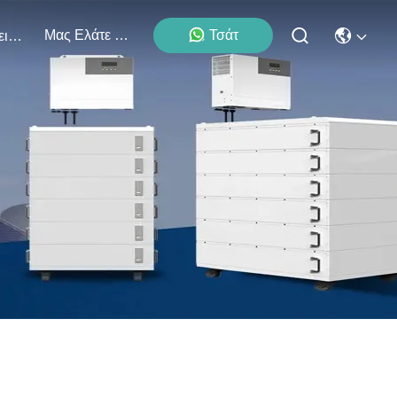
Μας Ελάτε Σε Επαφή Με
Τσάτ
Εκδηλώσεις