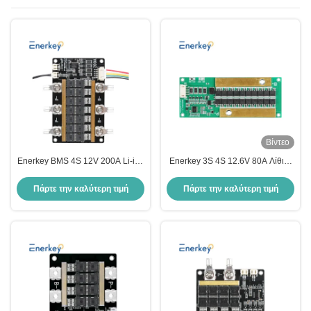
Βίντεο
Enerkey BMS 4S 12V 200A Li-ion
Enerkey 3S 4S 12.6V 80A Λίθιο-
3.2V Μοντέλος προστασίας
ιόνιο/LiFePo4/lto/SIB μπαταρία
μπαταρίας Πίνακας προστασίας
BMS για ηλεκτρολογικά
Πάρτε την καλύτερη τιμή
Πάρτε την καλύτερη τιμή
PCB με ισορροπία
εργαλεία/UPS/Πακέτο προστασίας
μπαταριών λιθίου αυτοκινήτων