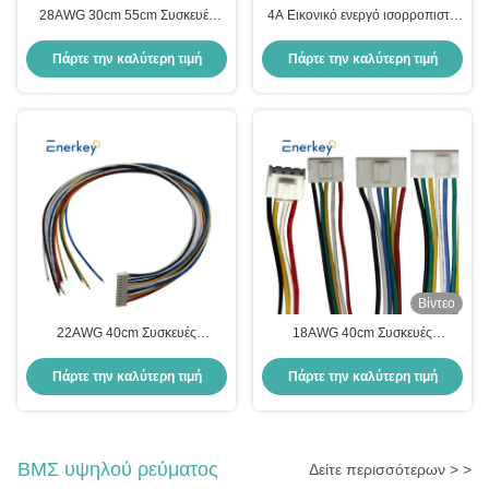
28AWG 30cm 55cm Συσκευές
4A Εικονικό ενεργό ισορροπιστή
μπαταρίας Δίπλωμα τροφοδοσίας
Δελτίο προσαρμογής XH2.54mm
4 Pin 6 Pin Συνδέτης καλωδίου
PH2.0mm Δελτίο διεπαφής
Πάρτε την καλύτερη τιμή
Πάρτε την καλύτερη τιμή
PH1.27mm
Επιπλέον κάτω πλάκα
Βίντεο
22AWG 40cm Συσκευές
18AWG 40cm Συσκευές
μπαταρίας
μπαταρίας 7/8/9/10/11/12/13
2/3/4/5/6/7/8/9/10/11/12/13/14/15/16/
Συνδετήρας καλωδίωσης
Πάρτε την καλύτερη τιμή
Πάρτε την καλύτερη τιμή
Καλώδιο καρφί
ΒΜΣ υψηλού ρεύματος
Δείτε περισσότερων > >