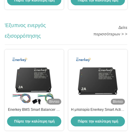
Πάρτε την καλύτερη τιμή
Πάρτε την καλύτερη τιμή
μπαταρίας λιθίου
Έξυπνος ενεργός
Δείτε
περισσότερων > >
εξισορρόπησης
Βίντεο
Βίντεο
Enerkey BMS Smart Balancer 2A
Η μπαταρία Enerkey Smart Active
ενεργό ισοζύγιο 4S 8S 16S 200A
Balancer Inverter BMS με 15S-
2V-100V για μπαταρία Lifepo4/Li-
16S 100A 150A με 2A
Πάρτε την καλύτερη τιμή
Πάρτε την καλύτερη τιμή
ion
ισορροπητικό ρεύμα