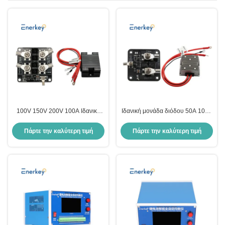
100V 150V 200V 100A Ιδανική
Ιδανική μονάδα διόδου 50A 100V
Διοδίου Αδιάβροχη Μονάδα
150V 200V για ηλιακή μπαταρία
Πώλησης Αντι-Αναστροφή
Πάρτε την καλύτερη τιμή
Πάρτε την καλύτερη τιμή