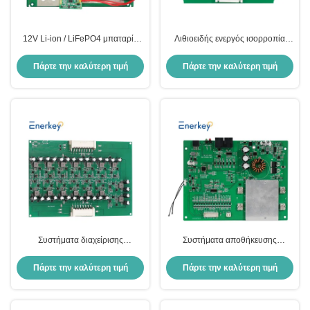
12V Li-ion / LiFePO4 μπαταρία
Λιθιοειδής ενεργός ισορροπία
BMS Πίνακα προστασίας
Lifepo4 μπαταρία BMS 8S 29.6V
κυκλώματος Μοντέλο 4S 100A
25.6V με RS485 RS232 Bt
Πάρτε την καλύτερη τιμή
Πάρτε την καλύτερη τιμή
150A Τύπος PCM
Συστήματα διαχείρισης
Συστήματα αποθήκευσης
μπαταριών Li-ION / LiFePO4
ενέργειας μπαταρία BMS 13S 14S
15S 50V 55.5V Li-Ion 30A 40A
Πάρτε την καλύτερη τιμή
Πάρτε την καλύτερη τιμή
50A με RS485