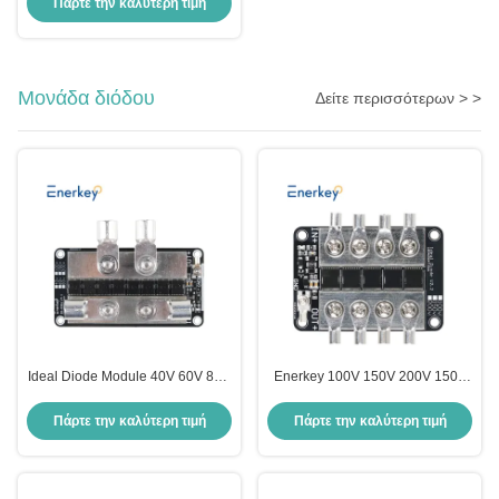
Πάρτε την καλύτερη τιμή
μπαταρίας για ηλεκτρονικό
ποδήλατο
Μονάδα διόδου
Δείτε περισσότερων > >
Ideal Diode Module 40V 60V 80V
Enerkey 100V 150V 200V 150A
100V 150V 200V 280A Solar
Ιδανικός Διαγωγός Διοδίου
photovoltaic Base Station Battery
Ελέγχου Για Ηλεκτρικές
Πάρτε την καλύτερη τιμή
Πάρτε την καλύτερη τιμή
Charger Prevent Anti-backflow
Αμαξοστοιχίες