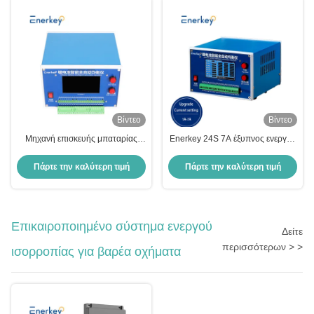
Βίντεο
Βίντεο
Μηχανή επισκευής μπαταρίας
Enerkey 24S 7A έξυπνος ενεργός
2~24S 7A Balancer Intelligent
εξισωτής για συντήρηση
Automatic Equalizer για μπαταρία
μπαταριών Li-ion/Lifepo4/Lto
Πάρτε την καλύτερη τιμή
Πάρτε την καλύτερη τιμή
λιθίου
Επικαιροποιημένο σύστημα ενεργού
Δείτε
περισσότερων > >
ισορροπίας για βαρέα οχήματα