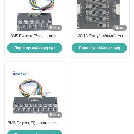
Βίντεο
Βίντεο
BMS Ενεργός Εξισορρόπησης
12S 1A Ενεργός εξισωτής για
24V 1A 7S Ενεργός
AGV αυτοκινήτου Ηλεκτρική
Εξισορρόπησης Lipo / Lifepo4
μπαταρία ενεργός εξισωτής
Πάρτε την καλύτερη τιμή
Πάρτε την καλύτερη τιμή
υποστήριξης κατάρρευσης
Βίντεο
BMS Ενεργός Εξισορρόπησης 1A
10S Λιθιοϊόν / Lifepo4
Βαθμολογητής κυψελών