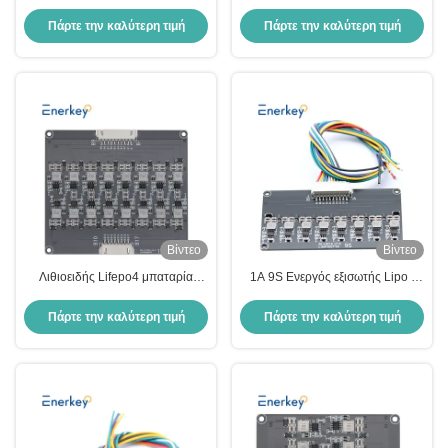
εξισορρόπησης 1A Λιθίου NCM /
εξισορρόπησης λιθίου ιόντων
Lifepo4 LFP 6S ισορροπία
Lifepo4 Η μπαταρία
Πάρτε την καλύτερη τιμή
Πάρτε την καλύτερη τιμή
μπαταρίας
εξισορρόπησης για E Scooter
Βίντεο
Βίντεο
Λιθιοειδής Lifepo4 μπαταρία
1Α 9S Ενεργός εξισωτής Lipo /
λιθίου ενεργός εξισωτής 1A 17S
Lifepo4 Εξισορρόπηση
BMS ισορροπία μεταφοράς
μεταφοράς ενέργειας μπαταρίας
Πάρτε την καλύτερη τιμή
Πάρτε την καλύτερη τιμή
ενέργειας