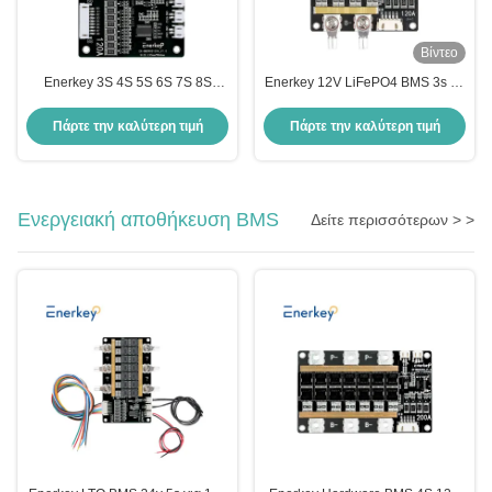
Βίντεο
Enerkey 3S 4S 5S 6S 7S 8S
Enerkey 12V LiFePO4 BMS 3s 4s
120A Li-ion/Lto/SIB/Lifepo4 BMS
120A 14.8V 18650 Συσκευές
για μπαταρία 12V 16V 20V 24V
μπαταρίας BMS Πίνακας
Πάρτε την καλύτερη τιμή
Πάρτε την καλύτερη τιμή
28V 32V 18650
προστασίας Ισορροπία
ολοκληρωμένα κυκλώματα
Ενεργειακή αποθήκευση BMS
Δείτε περισσότερων > >