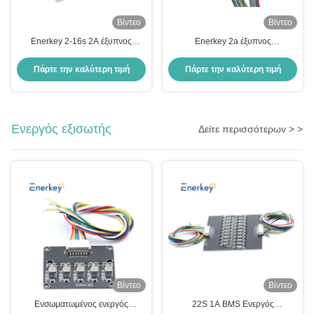
Βίντεο
Βίντεο
Enerkey 2-16s 2A έξυπνος
Enerkey 2a έξυπνος
ενεργός εξισορρόπησης για
εξισορρόπησης μπαταρίας λιθίου
Lifepo4/Li-ion εξισορρόπηση
ενεργός εξισορρόπησης για το
Πάρτε την καλύτερη τιμή
Πάρτε την καλύτερη τιμή
μπαταρίας
σύστημα αποθήκευσης στο σπίτι
Ενεργός εξισωτής
Δείτε περισσότερων > >
Βίντεο
Βίντεο
Ενσωματωμένος ενεργός
22S 1A BMS Ενεργός