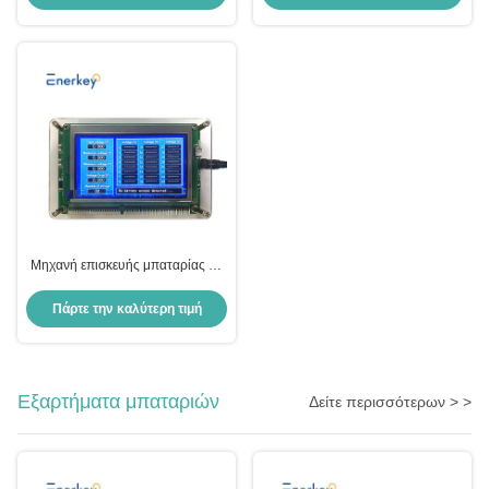
Μηχανή επισκευής μπαταρίας Li-
Ion Lifepo4 1-24s Μηχανή
μέτρησης τάσης
Πάρτε την καλύτερη τιμή
Εξαρτήματα μπαταριών
Δείτε περισσότερων > >