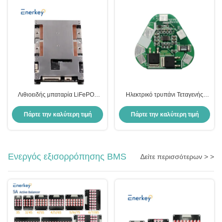
Λιθιοειδής μπαταρία LiFePO4
Ηλεκτρικό τρυπάνι Τεταγενής
BMS Board 14S 300A με
μπαταρία λιθίου BMS Δελτίο με
πρωτόκολλο RS232 RS422
κορυφαίο ρεύμα εκκίνησης 60A
Πάρτε την καλύτερη τιμή
Πάρτε την καλύτερη τιμή
RS485 CAN USART
Ενεργός εξισορρόπησης BMS
Δείτε περισσότερων > >