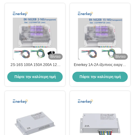
Βίντεο
Βίντεο
2S-16S 100A 150A 200A 12V
Enerkey 1A-2A έξυπνος ενεργός
24V εξισορρόπησης μπαταρίας
εξισορρόπησης ισορροπίας για
για μπαταρίες Lifepo4/Li-ion
15S/16S Lifepo4/Li-ion μπαταρία
Πάρτε την καλύτερη τιμή
Πάρτε την καλύτερη τιμή