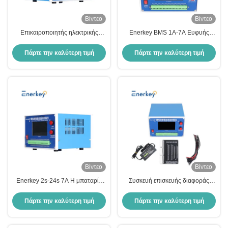
Βίντεο
Βίντεο
Επικαιροποιητής ηλεκτρικής
Enerkey BMS 1A-7A Ευφυής
μπαταρίας Enerkey Intelligent
ενεργός εξισωτής για 2S -24S
Automatic Equalizer 2-24S 1-
μπαταρία Li-ion/Lifepo4/Lto
Πάρτε την καλύτερη τιμή
Πάρτε την καλύτερη τιμή
7AMP
Βίντεο
Βίντεο
Enerkey 2s-24s 7A Η μπαταρία
Συσκευή επισκευής διαφοράς
αυτόματη εξισορρόπηση 1.5-4.5V
τάσης πίεσης μπαταρίας λιθίου
έξυπνη εξισορρόπηση συντήρηση
7Α ισορροπιστή για μπαταρία
Πάρτε την καλύτερη τιμή
Πάρτε την καλύτερη τιμή
λιθίου