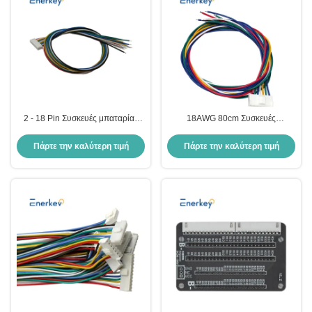
2 - 18 Pin Συσκευές μπαταρίας
18AWG 80cm Συσκευές
22AWG 80cm Άνδρας Γυναίκα
μπαταρίας
Σύνολο συνδέσμου καλωδίου
4/5/6/7/8/9/10/11/12/13 Pin
Πάρτε την καλύτερη τιμή
Πάρτε την καλύτερη τιμή
VH3.96 Συνδέτης καλωδίου
καλωδίου