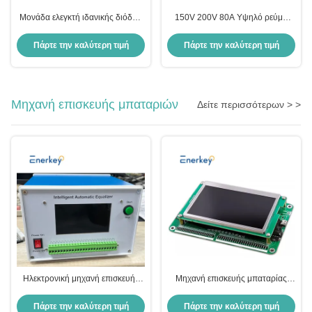
Μονάδα ελεγκτή ιδανικής διόδου
150V 200V 80A Υψηλό ρεύμα
150V 100A Φόρτιση μπαταρίας
Ιδανική μονάδα διόδων με
ηλιακού πάνελ Αντίστροφη
Μοντέλο Potting για ηλιακή
Πάρτε την καλύτερη τιμή
Πάρτε την καλύτερη τιμή
άρδευση
προστασία αντιστροφής ρεύματος
φόρτισης
Μηχανή επισκευής μπαταριών
Δείτε περισσότερων > >
Ηλεκτρονική μηχανή επισκευής
Μηχανή επισκευής μπαταρίας
μπαταριών NCM / LFP 2-24S 3A
Enerkey Lithium LFP 24s
4A
Μέτρηση τάσης μπαταρίας
Πάρτε την καλύτερη τιμή
Πάρτε την καλύτερη τιμή