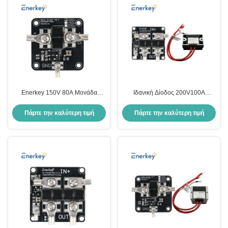
Enerkey 150V 80A Μονάδα
Ιδανική Δίοδος 200V100A
Ιδανικής Διόδου Υψηλού
Συνεχές Μεγάλο Ρεύμα Διπλό
Ρεύματος για Ηλιακή Ενέργεια,
Τροφοδοτικό Μονάδα Αντι-
Πάρτε την καλύτερη τιμή
Πάρτε την καλύτερη τιμή
Προστασία από Αντίστροφη
μετατόπισης Αντι-αμοιβαίας
Φόρτιση και Αντίστροφο Ρεύμα
Φόρτισης